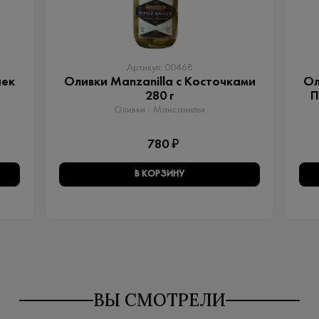
Артикул: 00468
чек
Оливки Manzanilla с Косточками
Ол
280 г
П
Оливки - Мансанилья
780 ₽
В КОРЗИНУ
ВЫ СМОТРЕЛИ