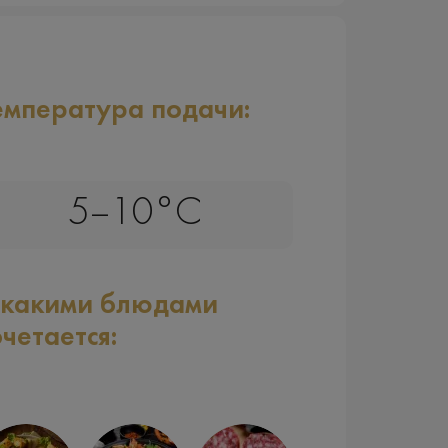
емпература подачи:
5–10°C
 какими блюдами
очетается: