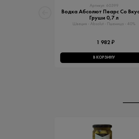
Артикул: 60399
Водка Абсолют Пеарс Со Вку
Груши 0,7 л
Швеция - Absolut - Пшеница - 40%
1 982 ₽
В КОРЗИНУ