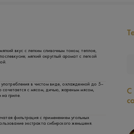
Т
мягкий вкус с легким сливочным тоном; теплое,
ослевкусие; мягкий округлый аромат с легкой
ой.
 употребления в чистом виде, охлажденной до 5–
С
 сочетается с мясом, дичью, жареным мясом,
 на гриле.
с
нчатая фильтрация с применением угольных
ользование экстракта сибирского женьшеня.