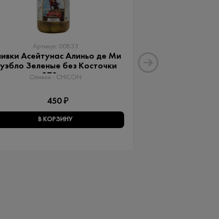
Артикул: 00833
Артику
ивки Асейтунас Алиньо де Ми
Оливки Ассор
уэбло Зеленые без Косточки
Aceitunas G
370 мл
Оливки 
Оливки - CHICON
3
450 ₽
В КОРЗИНУ
В КО