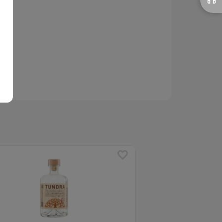
я
ХИТ