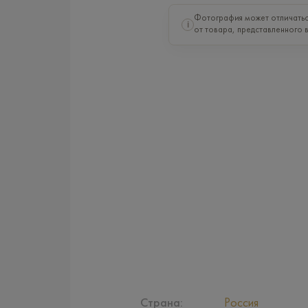
Фотография может отличать
i
от товара, представленного 
Страна:
Россия