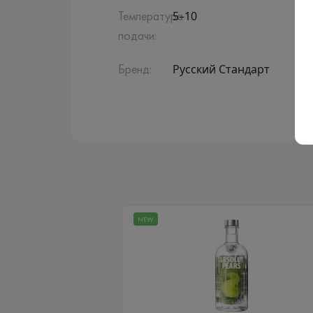
5–10
Температура
подачи:
Русский Стандарт
Бренд:
NEW