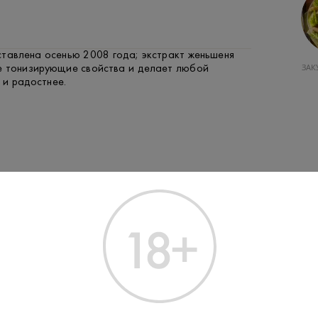
ставлена осенью 2008 года; экстракт женьшеня
СВИНИНА
РЫБА
ЗАК
е тонизирующие свойства и делает любой
 и радостнее.
Производитель:
Русский Ста
0.5 L
Объем:
Нет
Подарочная
упаковка: