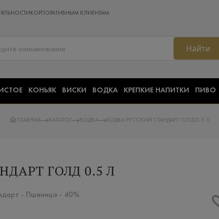
ОЯЛЬНОСТИ
КОРПОРАТИВНЫМ КЛИЕНТАМ
Найти
ИСТОЕ
КОНЬЯК
ВИСКИ
ВОДКА
КРЕПКИЕ НАПИТКИ
ПИВО
ГЛАВНАЯ
КАТАЛОГ
ВОДКА
ВОДКА РУССКИЙ СТАНДАРТ ГОЛД 0.5 Л
НДАРТ ГОЛД 0.5 Л
андарт - Пшеница - 40%