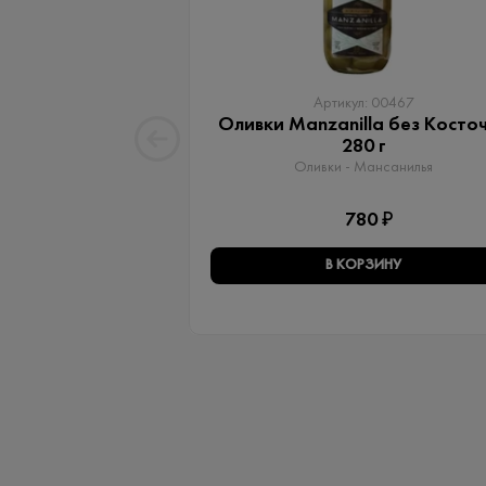
Артикул: 00467
Оливки Manzanilla без Косто
280 г
Оливки - Мансанилья
780 ₽
В КОРЗИНУ