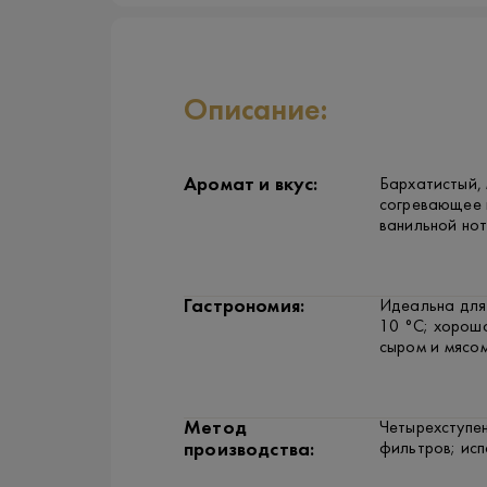
Описание:
Аромат и вкус:
Бархатистый, 
согревающее п
ванильной нот
Гастрономия:
Идеальна для
10 °C; хорошо
сыром и мясом
Метод
Четырехступе
фильтров; исп
производства: