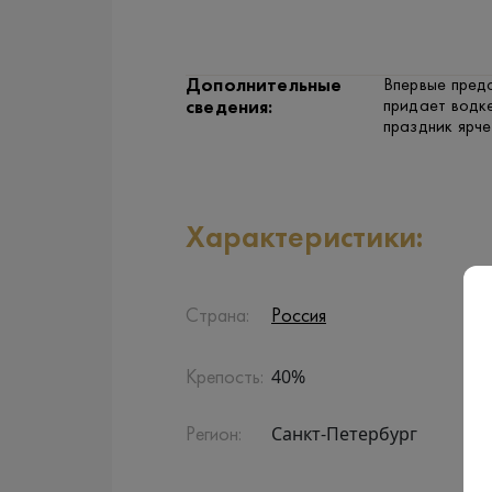
Дополнительные
Впервые пред
придает водк
сведения:
праздник ярче
Характеристики:
Страна:
Россия
40%
Крепость:
Санкт-Петербург
Регион: