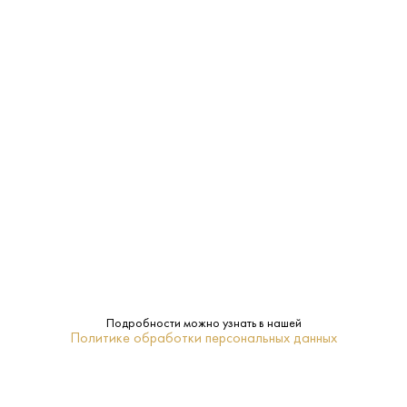
Характеристики:
Страна:
Россия
Производитель:
Beluga Group
40%
Крепость:
0.5 L
Объем:
Кемерово
Подробности можно узнать в нашей
Регион:
Политике обработки персональных данных
Нет
Подарочная
упаковка: