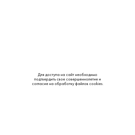
Крепость:
40%
Тип:
Классическая
Сырье:
Пшеница
Бренд:
Orthodox
Смотреть все характеристики
Для доступа на сайт необходимо
подтвердить свое совершеннолетие и
согласие на обработку файлов cookies.
Описание:
Аромат и вкус:
Мягкий, приятный вкус с классическими пшеничными
оттенками и согревающим послевкусием; гармоничный