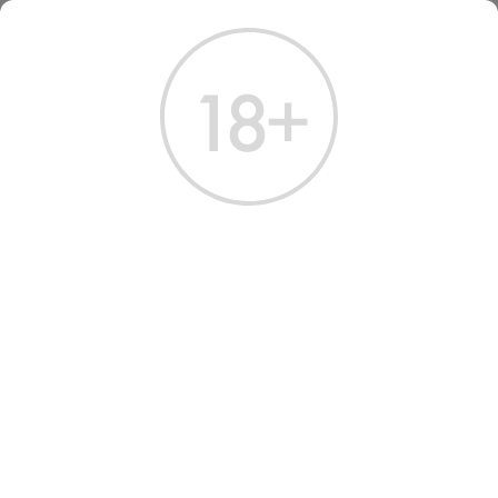
ГЛАВНАЯ
КАТАЛОГ
ВОДКА
ВОДКА ОРТОДОКС ОЛД ГОЛД 0.5 Л
ВОДКА ОРТОДОКС ОЛД
ГОЛД 0.5 Л
Артикул: 10376 │ Россия - Orthodox - 40%