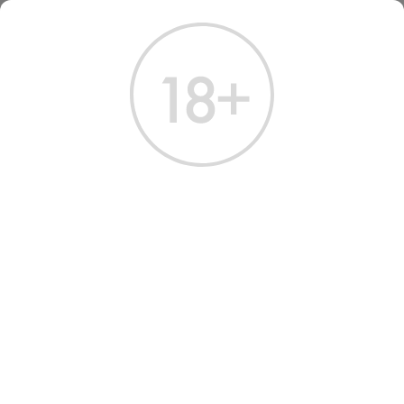
ГЛАВНАЯ
КАТАЛОГ
ВОДКА
ВОДКА МАМОНТ АЙВОРИ 0.5 Л
ВОДКА МАМОНТ АЙВОРИ
0.5 Л
Артикул: 10635 │ Россия - Мамонт - Пшеница - 40%