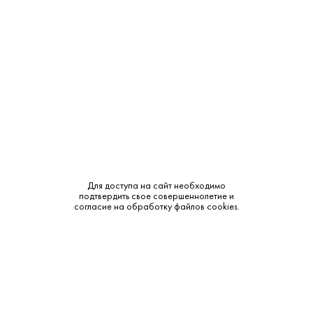
Объем:
0.5
Крепость:
40%
Тип:
Органическая
Сырье:
Пшеница
Бренд:
Мамонт
Смотреть все характеристики
Для доступа на сайт необходимо
подтвердить свое совершеннолетие и
согласие на обработку файлов cookies.
Описание:
Аромат и вкус: