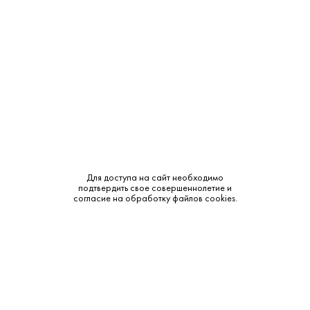
Крепость:
40%
Тип:
Виноградная
Сырье:
Виноград
Бренд:
Кизлярка
Смотреть все характеристики
Для доступа на сайт необходимо
подтвердить свое совершеннолетие и
согласие на обработку файлов cookies.
Описание:
Аромат и вкус: