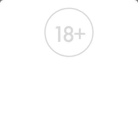
ГЛАВНАЯ
КАТАЛОГ
ВОДКА
ВОДКА КИЗЛЯРКА ВИНОГРАДНАЯ ТРАДИЦИОННАЯ 0.1 Л
ВОДКА КИЗЛЯРКА
ВИНОГРАДНАЯ
ТРАДИЦИОННАЯ 0.1 Л
Артикул: 10225 │ Россия - Кизлярка - Виноград - 40%