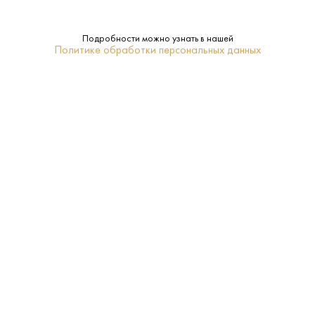
Производитель:
Ладога
Подробности можно узнать в нашей
Политике обработки персональных данных
40%
Крепость:
0.38 L
Объем:
Санкт-Петербург
Регион:
Нет
Подарочная
упаковка:
4–6
Температура
подачи:
Классическая
Тип: