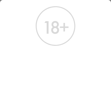
ГЛАВНАЯ
КАТАЛОГ
ВОДКА
ВОДКА ЦАРСКАЯ ЗОЛОТАЯ 0.375 Л
ВОДКА ЦАРСКАЯ ЗОЛОТАЯ
0.375 Л
Артикул: 10574 │ Россия - Ладога - Пшеница - 40%