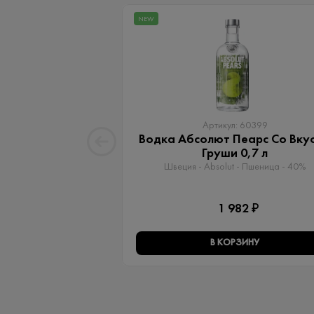
NEW
Артикул: 60399
Водка Абсолют Пеарс Со Вку
Груши 0,7 л
Швеция - Absolut - Пшеница - 40%
1 982 ₽
В КОРЗИНУ