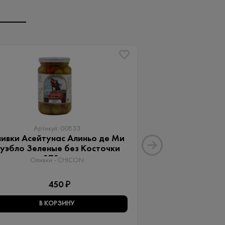
Артикул: 00833
Артику
ивки Асейтунас Алиньо де Ми
Оливки Ассор
уэбло Зеленые без Косточки
Aceitunas G
370 мл
Оливки 
Оливки - CHICON
3
450 ₽
В КОРЗИНУ
В КО