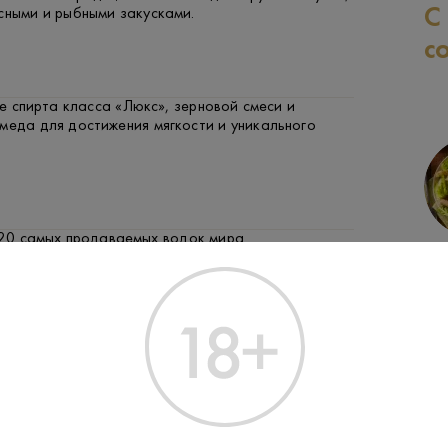
С
сными и рыбными закусками.
с
 спирта класса «Люкс», зерновой смеси и
меда для достижения мягкости и уникального
-20 самых продаваемых водок мира.
СВИНИНА
РЫБА
ЗАК