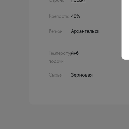
Страна:
Россия
40%
Крепость:
Архангельск
Регион:
4–6
Температура
подачи:
Зерновая
Сырье: