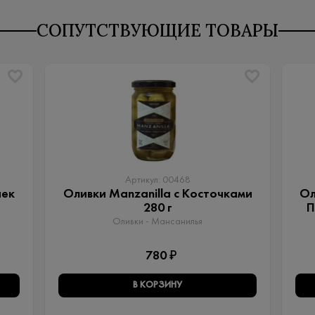
СОПУТСТВУЮЩИЕ ТОВАРЫ
Артикул: 00468
чек
Оливки Manzanilla с Косточками
Ол
280 г
П
Оливки - Мансанилья
780 ₽
В КОРЗИНУ