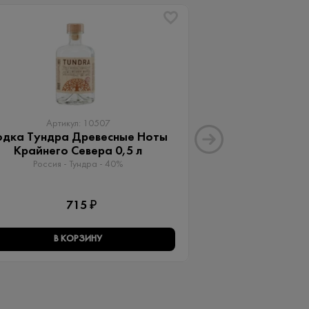
ХИТ
Артикул: 10507
Артику
одка Тундра Древесные Ноты
Водка А + 2
Крайнего Севера 0,5 л
Россия - Vodka A
Россия - Тундра - 40%
1 
715 ₽
В КОРЗИНУ
В КО