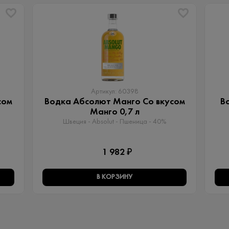
Артикул: 60398
сом
Водка Абсолют Манго Со вкусом
В
Манго 0,7 л
Швеция - Absolut - Пшеница - 40%
1 982 ₽
В КОРЗИНУ