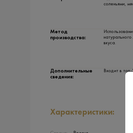
соленьями, мя
Метод
Использование
натурального 
производства:
вкуса.
Дополнительные
Входит в топ
сведения:
Характеристики: