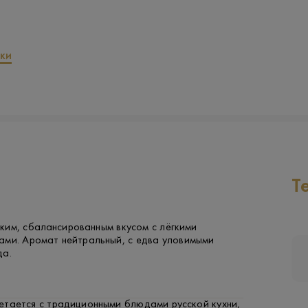
ки
Т
ким, сбалансированным вкусом с лёгкими
ами. Аромат нейтральный, с едва уловимыми
да.
етается с традиционными блюдами русской кухни,