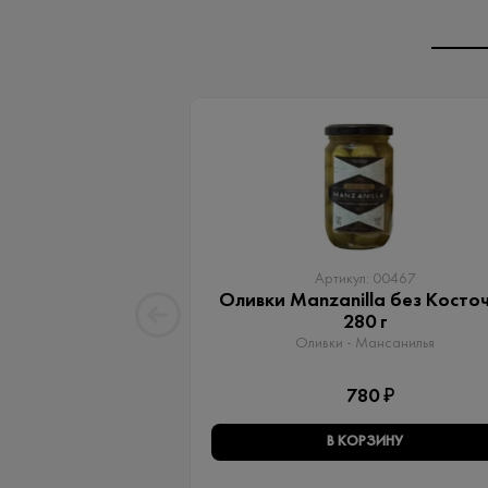
Артикул: 00467
Оливки Manzanilla без Косто
280 г
Оливки - Мансанилья
780 ₽
В КОРЗИНУ