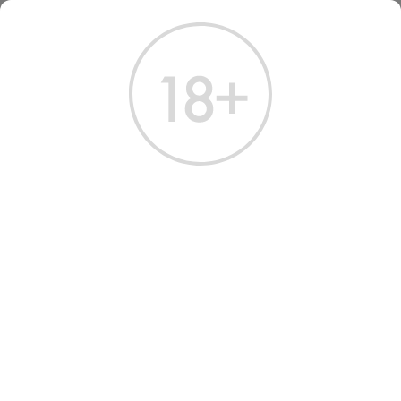
ГЛАВНАЯ
КАТАЛОГ
ВОДКА
ВОДКА АРХАНГЕЛЬСКАЯ СЕВЕРНАЯ ВЫДЕРЖКА 0.5 Л
ВОДКА АРХАНГЕЛЬСКАЯ
СЕВЕРНАЯ ВЫДЕРЖКА 0.5 Л
Артикул: 10038 │ Россия - Архангельская - Зерновая - 40%