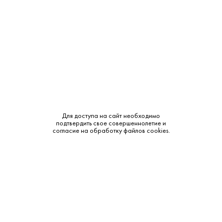
Крепость:
40%
Тип:
Классическая
Сырье:
Зерновая
Бренд:
Архангельская
Смотреть все характеристики
Для доступа на сайт необходимо
подтвердить свое совершеннолетие и
согласие на обработку файлов cookies.
Описание:
Аромат и вкус:
Обладает исключительно мягким вкусом с оттенками
северного разнотравья. Аромат лёгкий, с растительными