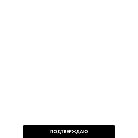
Косточек 280 г
Косточками 280 г
Оливки - Мансанилья
Оливки - Мансанилья
780 ₽
780 ₽
В КОРЗИНУ
В КОРЗИНУ
ВЫ СМОТРЕЛИ
ПОДТВЕРЖДАЮ