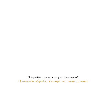
ЗАКУСКА, САЛАТЫ
МОРЕПРОДУКТЫ
САЛЯМИ
Характеристики:
Страна:
Россия
Производитель:
Архангельский ЛВЗ
40%
Крепость:
0.5 L
Объем:
Подробности можно узнать в нашей
Политике обработки персональных данных
Архангельск
Регион:
Нет
Подарочная