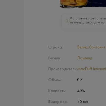
Фотография может отлича
i
от товара, представленног
Страна:
Великобритания
Регион:
Лоуленд
Производитель:
MacDuff Internati
Объем:
0.7
Крепость:
40%
Выдержка:
25 лет