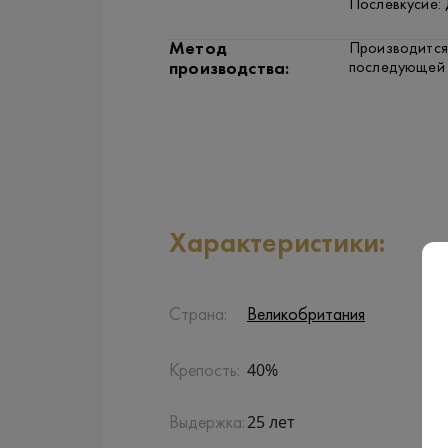
Послевкусие: 
Метод
Производится
последующей 
производства:
Характеристики:
Страна:
Великобритания
40%
Крепость:
25 лет
Выдержка: