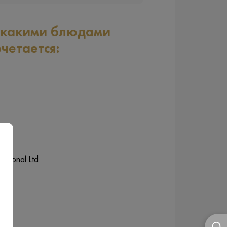
 какими блюдами
очетается:
ational Ltd