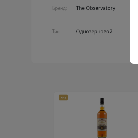
The Observatory
Бренд:
Однозерновой
Тип:
ХИТ