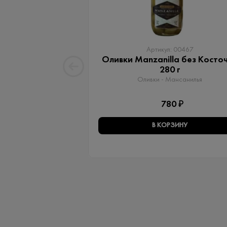
Артикул: 00467
Оливки Manzanilla без Косто
280 г
Оливки - Мансанилья
780 ₽
В КОРЗИНУ