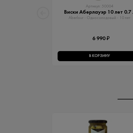
Артикул: 50004
Виски Аберлауэр 10 лет 0.7 
Aberlour - Односолодовый​ - 10 лет
6 990 ₽
В КОРЗИНУ