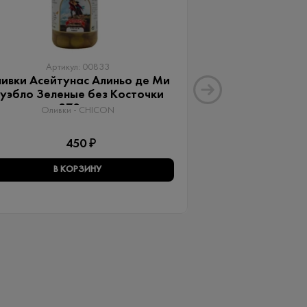
Артикул: 00833
Артику
ивки Асейтунас Алиньо де Ми
Оливки Ассор
уэбло Зеленые без Косточки
Aceitunas G
370 мл
Оливки 
Оливки - CHICON
3
450 ₽
В КОРЗИНУ
В КО