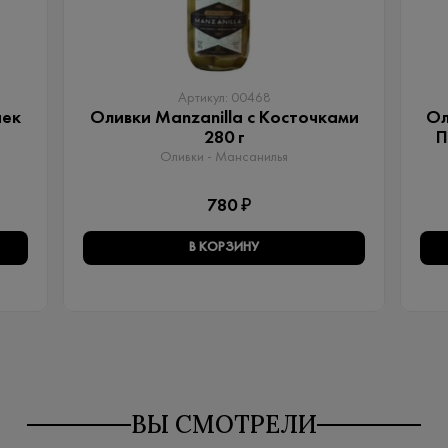
Артикул: 00468
чек
Оливки Manzanilla с Косточками
Ол
280 г
П
Оливки - Мансанилья
780 ₽
В КОРЗИНУ
ВЫ СМОТРЕЛИ