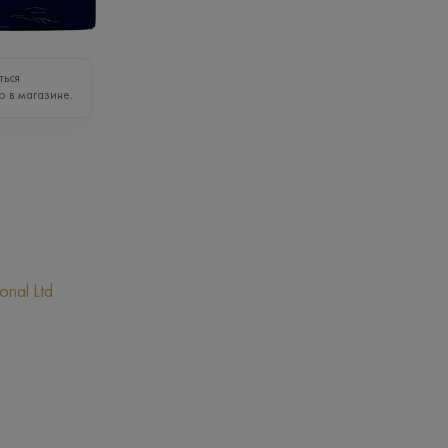
ться
о в магазине.
onal Ltd