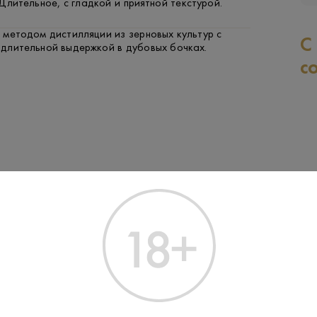
Длительное, с гладкой и приятной текстурой.
 методом дистилляции из зерновых культур с
С
длительной выдержкой в дубовых бочках.
с
Производитель:
MacDuff Intern
0.7 L
Объем:
Лоуленд
Регион: