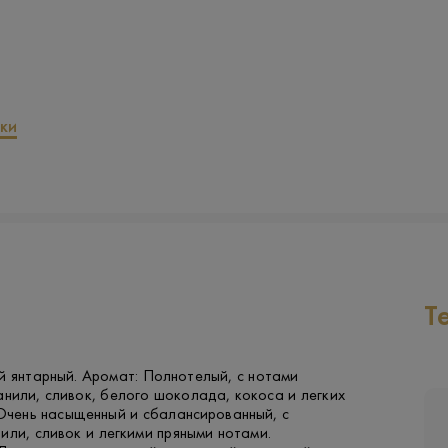
ки
Т
й янтарный. Аромат: Полнотелый, с нотами
анили, сливок, белого шоколада, кокоса и легких
 Очень насыщенный и сбалансированный, с
или, сливок и легкими пряными нотами.