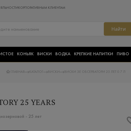
ОЯЛЬНОСТИ
КОРПОРАТИВНЫМ КЛИЕНТАМ
Найти
ИСТОЕ
КОНЬЯК
ВИСКИ
ВОДКА
КРЕПКИЕ НАПИТКИ
ПИВО
ГЛАВНАЯ
КАТАЛОГ
ВИСКИ
ВИСКИ ЗЕ ОБСЕРВАТОРИ 25 ЛЕТ 0.7 Л
TORY 25 YEARS
нозерновой - 25 лет