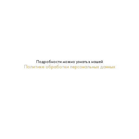
40%
Крепость:
3 года
Выдержка:
Penderyn
Бренд:
Ячменный солод
Сырье:
Подробности можно узнать в нашей
Политике обработки персональных данных
Бреконские Маяки
Регион:
18-20
Температура
подачи:
Купажированный
Тип: