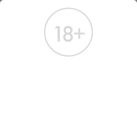
ГЛАВНАЯ
КАТАЛОГ
ВИСКИ
ВИСКИ ПАССПОРТ СКОТЧ 0.7 Л
ВИСКИ PASSPORT SCOTCH
Артикул: 50337 │ Passport - Купажированный - 3 года