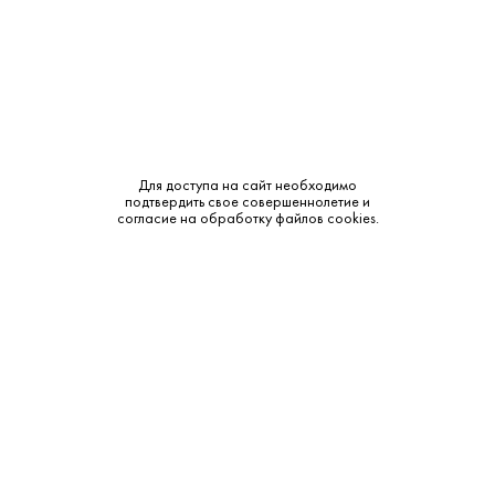
Выдержка:
3 года
Тип:
Купажированный
Сырье:
Ячменный солод и зерно
Бренд:
Passport
Для доступа на сайт необходимо
подтвердить свое совершеннолетие и
согласие на обработку файлов cookies.
Смотреть все характеристики
Описание:
Аромат и вкус:
Цвет: Светло-золотистый. Аромат: Свежий, с нотами