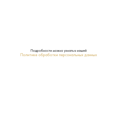
40%
Крепость:
0.7 L
Объем:
3 года
Выдержка:
Passport
Бренд:
Подробности можно узнать в нашей
Политике обработки персональных данных
Ячменный солод и зерно
Сырье:
18-21
Температура
подачи:
Купажированный
Тип: