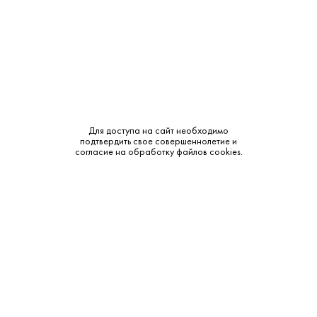
Производитель:
The Macallan Distillers Ltd.
Объем:
0.7
Крепость:
44%
Тип:
Односолодовый
Для доступа на сайт необходимо
Сырье:
Ячменный солод
подтвердить свое совершеннолетие и
согласие на обработку файлов cookies.
Бренд:
Macallan
Смотреть все характеристики
Описание: