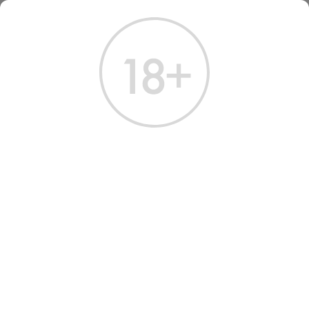
ГЛАВНАЯ
КАТАЛОГ
ВИСКИ
ВИСКИ МАКАЛЛАН ХАРМОНИ КОЛЛЕКШЕН РИЧ КАКАО 0.7 Л
ВИСКИ MACALLAN
HARMONY COLLECTION
RICH CACAO
Артикул: 50298 │ Macallan - Односолодовый - Шотландия