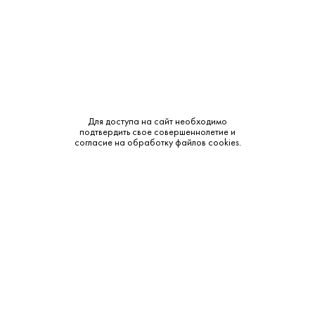
Крепость:
40%
Тип:
Односолодовый
Сырье:
Ячменный солод
Бренд:
Macallan
Для доступа на сайт необходимо
подтвердить свое совершеннолетие и
Смотреть все характеристики
согласие на обработку файлов cookies.
Описание:
Аромат и вкус:
Аромат: Ноты ванили, сливочного масла, печеного яблока,
сливы, миндаля и свежей выпечки Вкус: Мягкий и