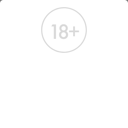
ГЛАВНАЯ
КАТАЛОГ
ВИСКИ
ВИСКИ МАКАЛЛАН НОЧЬ НА ЗЕМЛЕ В ШОТЛАНДИИ 0.7 Л
ВИСКИ MACALLAN A NIGHT
ON EARTH IN SCOTLAND
Артикул: 50293 │ Macallan - Односолодовый - Шотландия