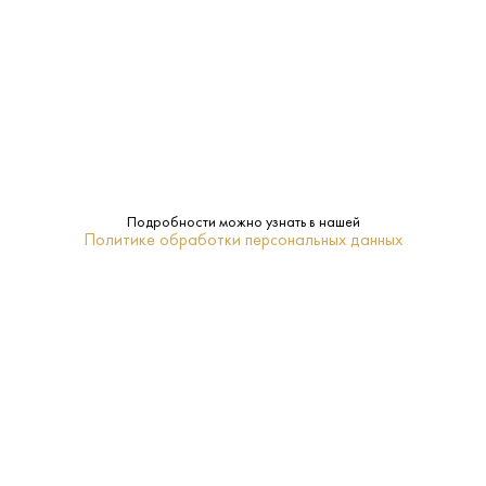
40%
Крепость:
0.7 L
Объем:
Спейсайд
Регион:
Macallan
Бренд:
Подробности можно узнать в нашей
Политике обработки персональных данных
Ячменный солод
Сырье:
20-22
Температура
подачи:
Односолодовый
Тип: