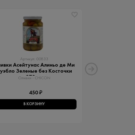
Артикул: 00833
Артику
ивки Асейтунас Алиньо де Ми
Оливки Ассор
уэбло Зеленые без Косточки
Aceitunas G
370 мл
Оливки 
Оливки - CHICON
3
450 ₽
В КОРЗИНУ
В КО