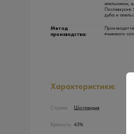
апельсином, ц
Послевкусие:
дуба и апель
Метод
Производится
ячменного сол
производства:
Характеристики:
Страна:
Шотландия
43%
Крепость: