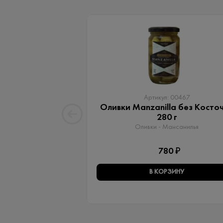
Артикул: 00467
Оливки Manzanilla без Косто
280 г
Оливки - Мансанилья
780 ₽
В КОРЗИНУ