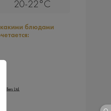
20-22°C
 какими блюдами
очетается:
stillers Ltd.