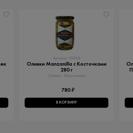
Артикул: 00468
чек
Оливки Manzanilla с Косточками
Ол
280 г
П
Оливки - Мансанилья
780 ₽
В КОРЗИНУ