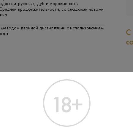
едра цитрусовых, дуб и медовые соты
 Средней продолжительности, со сладкими нотами
сина
 методом двойной дистилляции с использованием
С
ода.
с
Производитель:
The Macallan Di
0.7 L
Объем: