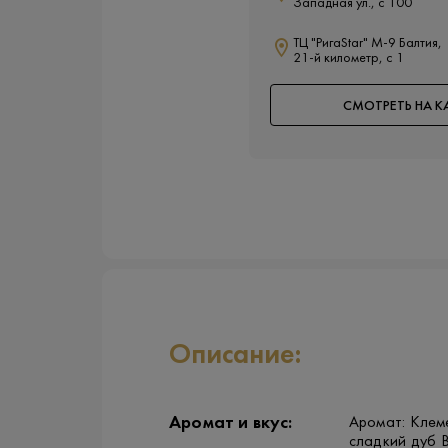
Западная ул., с 100
ТЦ "РигаStar" М-9 Балтия,
21-й километр, с 1
СМОТРЕТЬ НА К
Описание:
Аромат и вкус:
Аромат: Клеме
сладкий дуб В