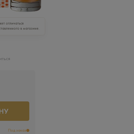
ет отличаться
ставленного в магазине.
иться
НУ
Под заказ