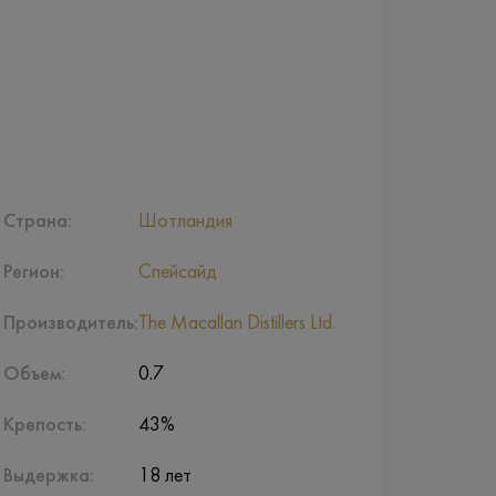
Страна:
Шотландия
Регион:
Спейсайд
Производитель:
The Macallan Distillers Ltd.
Объем:
0.7
Крепость:
43%
Выдержка:
18 лет