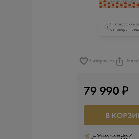
Фотография мож
i
от товара, пред
В избранное
Подел
79 990 ₽
В КОРЗИ
ТЦ "Можайский Двор"