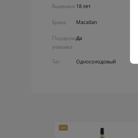
18 лет
Выдержка:
Macallan
Бренд:
Да
Подарочная
упаковка:
Односолодовый
Тип:
ХИТ