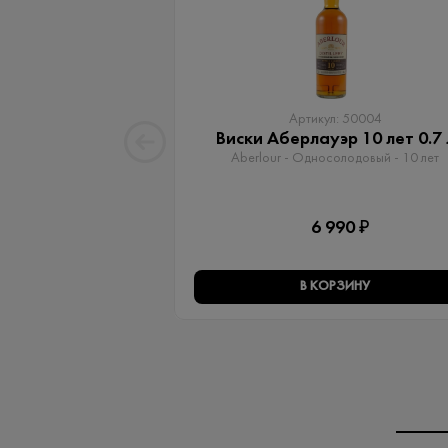
Артикул: 50004
Виски Аберлауэр 10 лет 0.7 
Aberlour - Односолодовый​ - 10 лет
6 990 ₽
В КОРЗИНУ