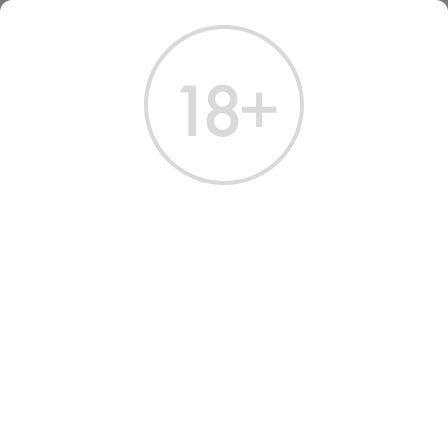
ГЛАВНАЯ
КАТАЛОГ
ВИСКИ
ВИСКИ ЙЕЛЛОУ РОУЗ ХАРРИС КАНТРИ 0.7 Л
ВИСКИ YELLOW ROSE
HARRIS COUNTRY
Артикул: 50218 │ Yellow Rose - 46% - США