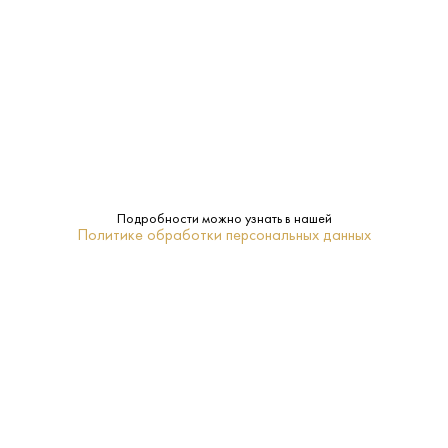
Страна:
США
Производитель:
Yellow Rose Distilling
0.7 L
Объем:
46%
Крепость:
Подробности можно узнать в нашей
Yellow Rose
Бренд:
Политике обработки персональных данных
Кукуруза
Сырье:
Техас
Регион:
18-20
Температура
подачи: