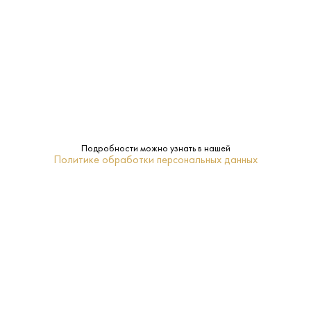
Производитель:
Yellow Rose Distilling
40%
Крепость:
0.7 L
Объем:
3 года
Выдержка:
Подробности можно узнать в нашей
Техас
Регион:
Политике обработки персональных данных
Yellow Rose
Бренд:
Кукуруза
Сырье:
18-20
Температура
подачи: