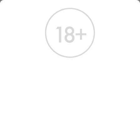
ГЛАВНАЯ
КАТАЛОГ
ВИСКИ
ВИСКИ ЙЕЛЛОУ РОУЗ ПРЕМИУМ АМЕРИКАН 0.7 Л
ВИСКИ YELLOW ROSE
PREMIUM AMERICAN
Артикул: 50217 │ Yellow Rose - 40% - 3 года