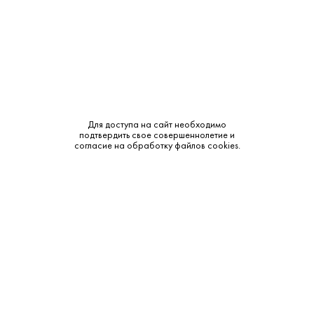
Крепость:
40%
Выдержка:
3 года
Сырье:
Кукуруза
Бренд:
Yellow Rose
Для доступа на сайт необходимо
подтвердить свое совершеннолетие и
Смотреть все характеристики
согласие на обработку файлов cookies.
Описание:
Аромат и вкус:
Цвет: Янтарный. Аромат: Ноты бананов, карамели, айвы,
орехов, арахисового масла, меда и легкая сладость. Вкус: