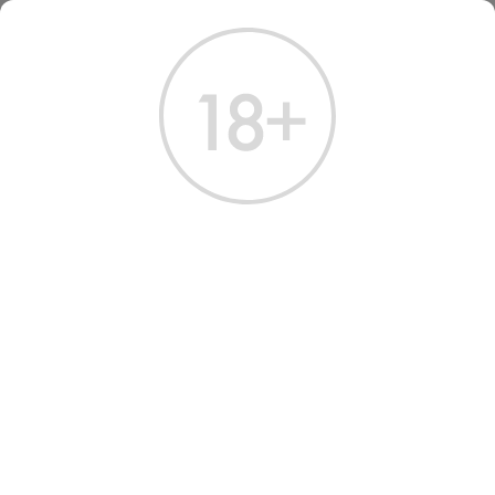
ГЛАВНАЯ
КАТАЛОГ
ВИСКИ
ВИСКИ ГЛЕН ИГЛС 6 ЛЕТ 0.7 Л
ВИСКИ GLEN EAGLES 6
YEARS
Артикул: 50094 │ Glen Eagles - Купажированный​ - 6 лет