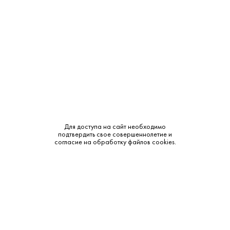
Крепость:
40%
Выдержка:
6 лет
Тип:
Купажированный
Сырье:
Ячменный солод и зерно
Бренд:
Glen Eagles
Смотреть все характеристики
Для доступа на сайт необходимо
подтвердить свое совершеннолетие и
согласие на обработку файлов cookies.
Описание:
Аромат и вкус: