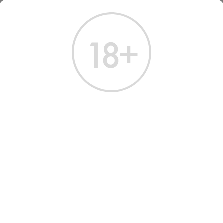
ГЛАВНАЯ
КАТАЛОГ
ВИСКИ
ВИСКИ БОУМОР 12ЛЕТ 0.7 Л
ВИСКИ BOWMORE 12 YEARS
OLD 0.7 Л
Артикул: 50062 │ Айла - Односолодовый - 12 лет
Фотография может отличаться
i
от товара, представленного в магазине.
В избранное
Поделиться