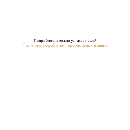
Ячменный солод
Сырье:
Да
Подарочная
упаковка:
Подробности можно узнать в нашей
Политике обработки персональных данных
16-20
Температура
подачи:
Односолодовый
Тип:
ПОХОЖИЕ
ХИТ