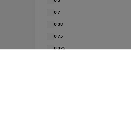
0.5
0.7
0.38
0.75
0.375
Показать ещё
2
Год
20 лет
1993