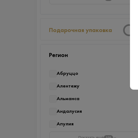
Подарочная упаковка
Регион
Абруццо
Алентежу
Альманса
Андалусия
Апулия
Показать ещё
109