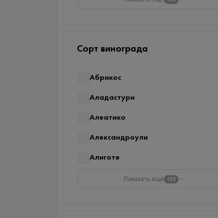
Сорт винограда
Абрикос
Аладастури
Алеатико
Александроули
Алиготе
Показать ещё
183