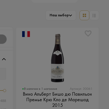
Наш выбор
В наличии в 1 магазине
Артикул: 30061
Вино Альберт Бишо дю Павильон
Премье Крю Кло де Марешод
488
2015