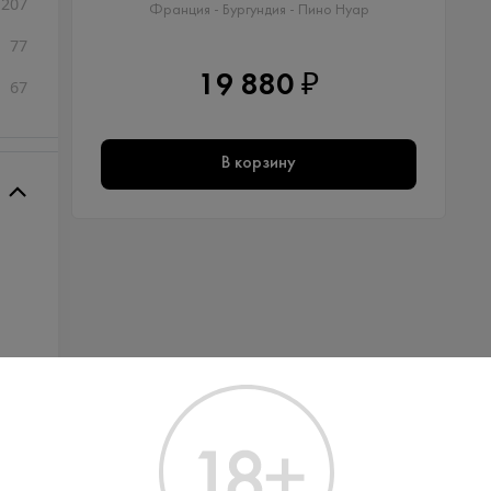
207
Франция - Бургундия - Пино Нуар
77
19 880 ₽
67
В корзину