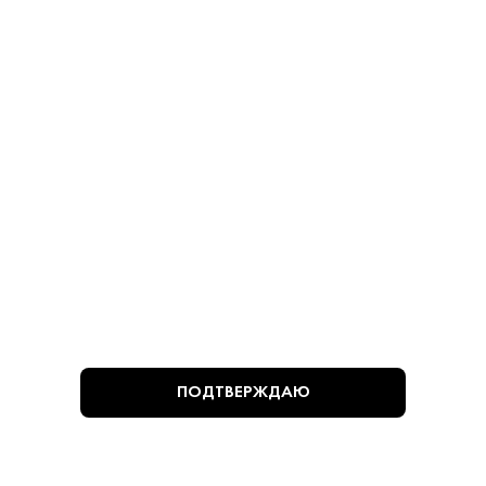
Оливки Manzanilla без
Оливки Manzanilla с
Косточек 280 г
Косточками 280 г
Оливки - Мансанилья
Оливки - Мансанилья
780 ₽
780 ₽
В КОРЗИНУ
В КОРЗИНУ
ВЫ СМОТРЕЛИ
ПОДТВЕРЖДАЮ