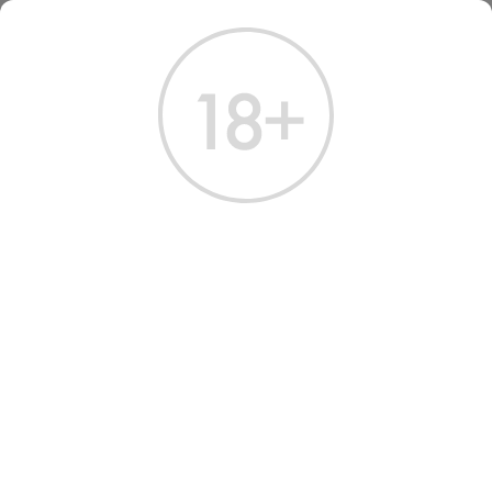
ГЛАВНАЯ
КАТАЛОГ
ШАМПАНСКОЕ И ИГРИСТОЕ
ВИНО ИГРИСТОЕ ВАЛЬДО ИКИ 2023 БЕЛОЕ ЭКСТРА ДРАЙ 0.75 Л
ВИНО ИГРИСТОЕ VALDO ICI
VALDOBBIADENE PROSECCO
EXTRA DRY 2023
Артикул: 40545 │ Италия - Венето - Белое