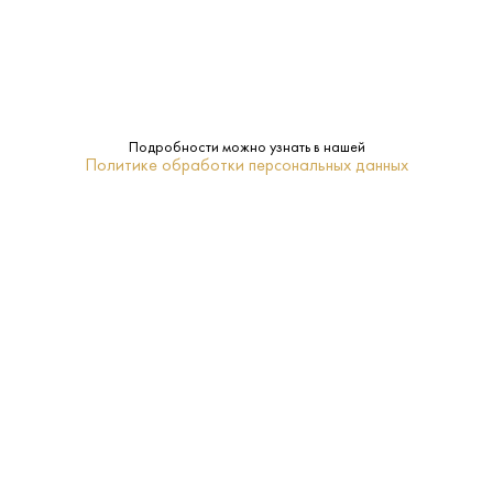
Производитель:
Valdo Spumanti
11%
Крепость:
Подробности можно узнать в нашей
Политике обработки персональных данных
Брют
Сахар:
Valdo
Бренд:
Нет
Подарочная
упаковка:
Венето
Регион:
0.75 L
Объем:
2023
Год: