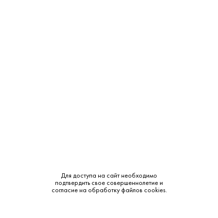
Производитель:
Valdo Spumanti
Объем:
0.75
Крепость:
11%
Тип:
Белое
Бренд:
Valdo
Сахар:
Брют
Смотреть все характеристики
Для доступа на сайт необходимо
подтвердить свое совершеннолетие и
согласие на обработку файлов cookies.
Описание: