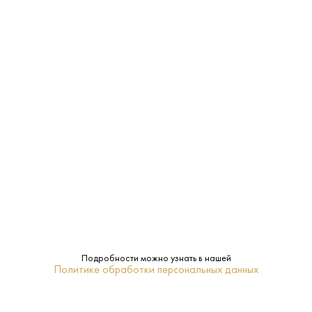
Фильтрованное
Фильтрация:
Оксфордшир
Регион:
Темное
Тип:
Wychwood Brewery
Бренд:
0.5 L
Объем:
ПОХОЖИЕ
Подробности можно узнать в нашей
Политике обработки персональных данных