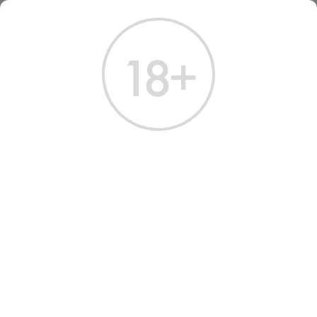
ГЛАВНАЯ
КАТАЛОГ
ПИВО
ПИВО ВИЧВУД ХОБГОБЛИН РУБИ ТЕМНОЕ 0.5 Л
ПИВО WYCHWOOD
HOBGOBLIN RUBY DARK
FILTERED BEER
Артикул: 70115 │ Великобритания - Wychwood Brewery - Темное