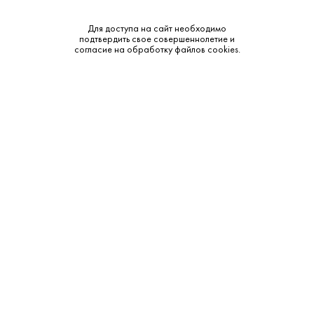
Производитель:
Estrella Galicia Tarcoso
Для доступа на сайт необходимо
Объем:
0.45
подтвердить свое совершеннолетие и
согласие на обработку файлов cookies.
Тип:
Светлое
Бренд:
Hijos de Rivera
Смотреть все характеристики
Описание:
Дополнительные сведения:
Погрузитесь в мир крафтового пивоварения с Таркос
Блонд Эль Светлое Нефильтрованное. Этот яркий и