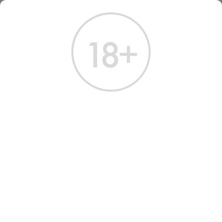
ГЛАВНАЯ
КАТАЛОГ
ПИВО
ПИВО ТАРКОС БЛОНД ЭЛЬ СВЕТЛОЕ НЕ 0.45 Л
ПИВО TARCOSO BLONDE
ALE LIGHT UNFILTERED
BEER
Артикул: 70324 │ Испания - Hijos de Rivera - Светлое