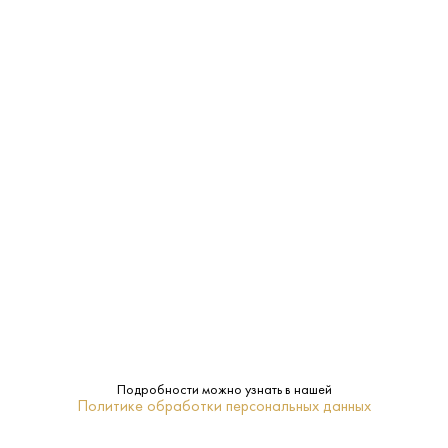
6-8
Температура
подачи:
Нефильтрованное
Фильтрация:
Стекло
Тара:
Светлое
Тип:
Hijos de Rivera
Бренд:
0.45 L
Объем:
Подробности можно узнать в нашей
ПОХОЖИЕ
Политике обработки персональных данных