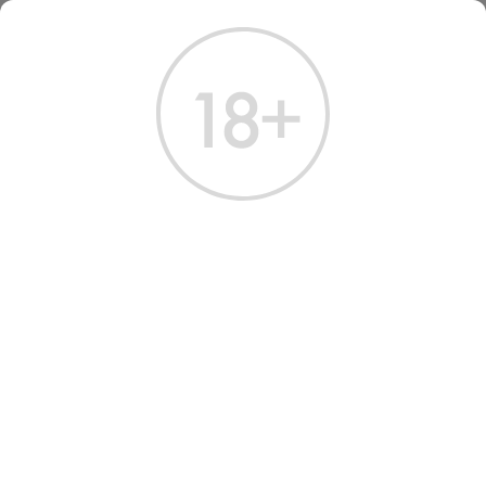
ГЛАВНАЯ
КАТАЛОГ
ПИВО
ПИВО СТАРОПРАМЕН ПРЕМИУМ СВЕТЛОЕ 0.5 Л
ПИВО STAROPRAMEN
PREMIUM LIGHT FILTERED
BEER
Артикул: 70215 │ Чехия - Staropramen - Светлое