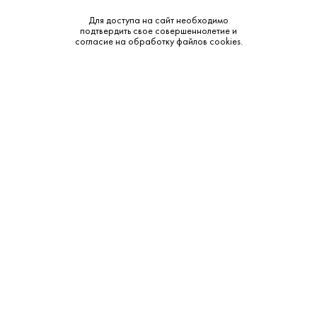
Для доступа на сайт необходимо
Тип:
Светлое
подтвердить свое совершеннолетие и
согласие на обработку файлов cookies.
Бренд:
Staropramen Brewery
Смотреть все характеристики
Описание:
Дополнительные сведения:
Откройте для себя классический вкус чешского пива с
Старопрамен Премиум Светлое Фильтрованное. Это
освежающее светлое пиво, сваренное по традиционным
рецептам, обладает сбалансированным вкусом с легкой
хмелевой горчинкой и приятным солодовым ароматом.