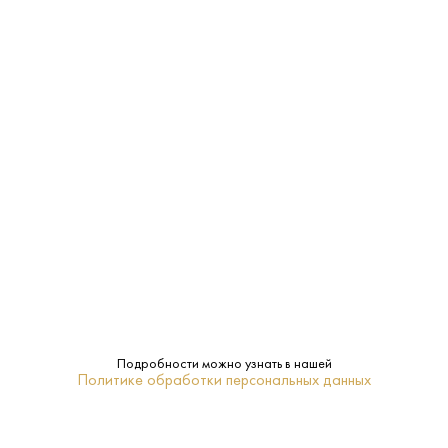
Фильтрованное
Фильтрация:
Прага
Регион:
Светлое
Тип:
Staropramen Brewery
Бренд:
0.5 L
Объем:
ПОХОЖИЕ
Подробности можно узнать в нашей
Политике обработки персональных данных