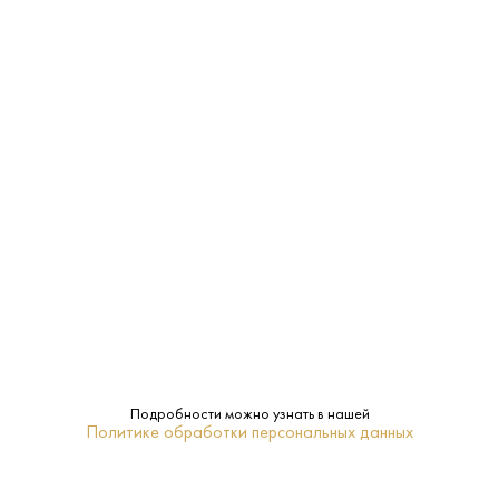
Нефильтрованное
Фильтрация:
Западная Фландрия
Регион:
Светлое
Тип:
Brouwerij Van Steenberge
Бренд:
0.33 L
Объем:
ПОХОЖИЕ
Подробности можно узнать в нашей
Политике обработки персональных данных