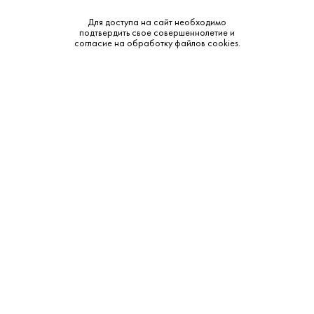
Объем:
0.33
Для доступа на сайт необходимо
подтвердить свое совершеннолетие и
согласие на обработку файлов cookies.
Тип:
Светлое
Бренд:
Brouwerij Van Steenberge
Смотреть все характеристики
Описание:
Дополнительные сведения:
Откройте для себя смелый и освежающий вкус Goliath
Blond – светлого пива, созданного для ценителей
настоящего. Нефильтрованное и непастеризованное, оно