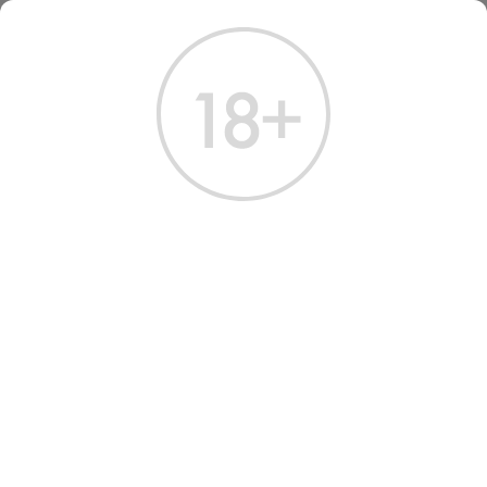
ГЛАВНАЯ
КАТАЛОГ
ПИВО
ПИВО ГОЛИАФ БЛОНД СВЕТЛОЕ 0.33 Л
ПИВО GOLIATH BLOND
LIGHT UNFILTERED,
UNPASTEURIZED &
CLARIFIED BEER
Артикул: 70122 │ Бельгия - Goliath - Светлое