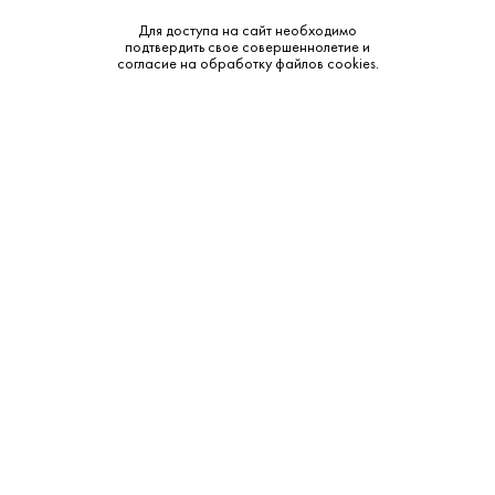
Бренд:
Unhiq
Для доступа на сайт необходимо
подтвердить свое совершеннолетие и
согласие на обработку файлов cookies.
Смотреть все характеристики
Описание:
Аромат и вкус:
Аромат богато выдержанный: карамель, ваниль, орех,
сухофрукты, специи и благородный дуб. Во вкусе —
плотный, бархатистый ром с тонами карамели, орехов,
пряностей и лёгкой табачной ноты, с длинным,
согревающим финалом.
Дополнительные сведения: