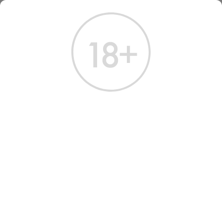
ГЛАВНАЯ
КАТАЛОГ
КРЕПКИЕ НАПИТКИ
РОМ УНИК ХО 0.5 Л
РОМ УНИК ХО 0.5 Л
Артикул: 60590 │ Доминикана - Unhiq - 25 лет