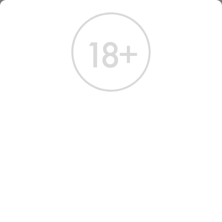
ГЛАВНАЯ
КАТАЛОГ
КРЕПКИЕ НАПИТКИ
РОМ САМАРОЛИ ЯМАЙКА РЭПСОДИ 0.7 Л
РОМ САМАРОЛИ ЯМАЙКА
РЭПСОДИ 0.7 Л
Артикул: 60584 │ Италия - Samaroli - 45%