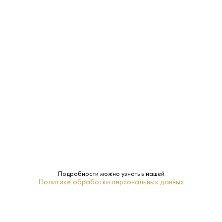
подачи:
45%
Крепость:
0.7 L
Объем:
Да
Подарочная
упаковка:
Ром
Тип:
ПОХОЖИЕ
Подробности можно узнать в нашей
Политике обработки персональных данных