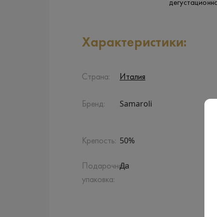
дегустационн
Характеристики:
Страна:
Италия
Samaroli
Бренд:
50%
Крепость:
Да
Подарочная
упаковка: