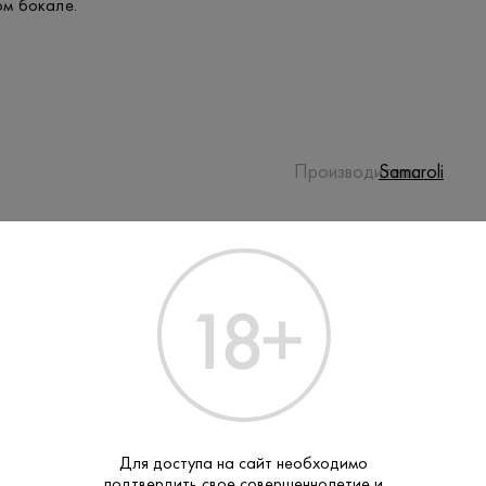
ом бокале.
Производитель:
Samaroli
16–18
Температура
подачи:
0.7 L
Объем:
Ром
Тип:
Для доступа на сайт необходимо
подтвердить свое совершеннолетие и