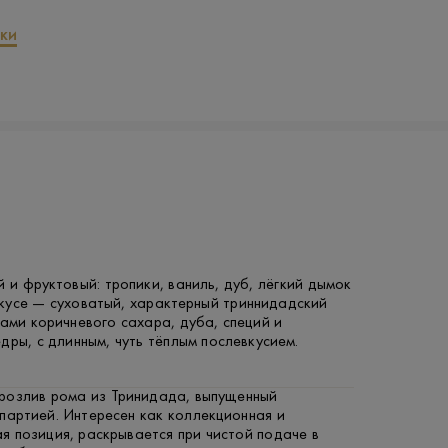
ки
 и фруктовый: тропики, ваниль, дуб, лёгкий дымок
вкусе — суховатый, характерный триннидадский
ами коричневого сахара, дуба, специй и
дры, с длинным, чуть тёплым послевкусием.
розлив рома из Тринидада, выпущенный
партией. Интересен как коллекционная и
я позиция, раскрывается при чистой подаче в