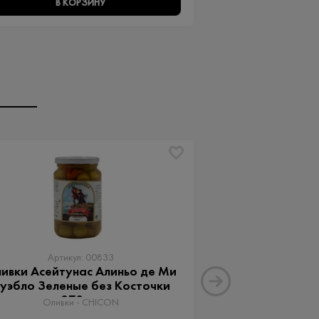
В КОРЗИНУ
В КО
Артикул: 00833
Артику
ивки Асейтунас Алиньо де Ми
Оливки Ассор
уэбло Зеленые без Косточки
Aceitunas G
370 мл
Оливки 
Оливки - CHICON