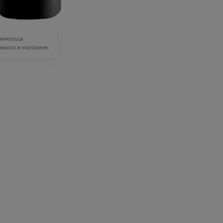
личаться
нного в магазине.