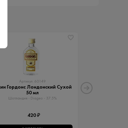
Артикул: 60149
Артику
ин Гордонс Лондонский Сухой
Джин Монс
50 мл
Франция - Fau
Шотландия - Diageo - 37.5%
1 
420 ₽