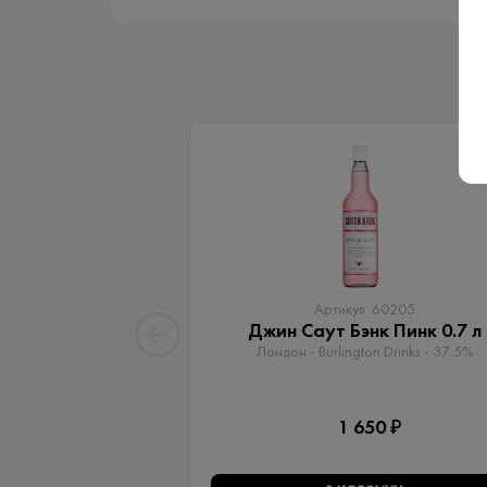
Артикул: 60205
Джин Саут Бэнк Пинк 0.7 л
Лондон - Burlington Drinks - 37.5%
1 650 ₽