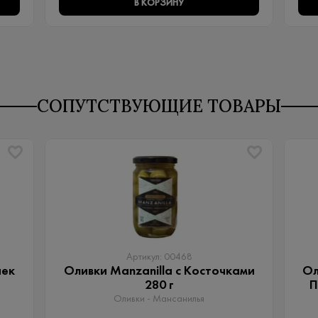
В КОРЗИНУ
СОПУТСТВУЮЩИЕ ТОВАРЫ
Артикул: 00468
чек
Оливки Manzanilla с Косточками
Ол
280 г
П
Оливки - Мансанилья