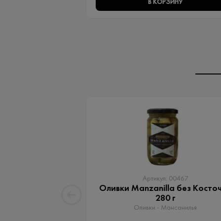
В КОРЗИНУ
Артикул: 00467
Оливки Manzanilla без Косто
280 г
Оливки - Мансанилья