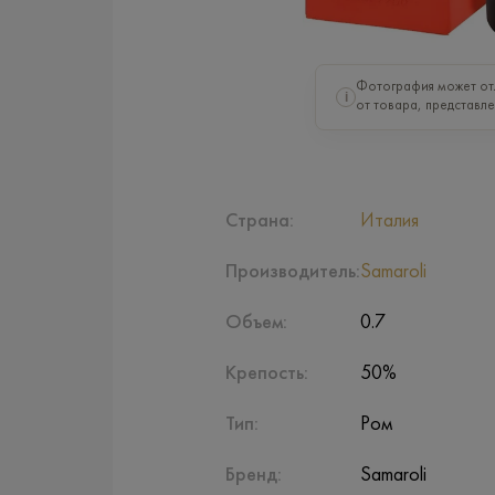
Фотография может от
i
от товара, представле
Страна:
Италия
Производитель:
Samaroli
Объем:
0.7
Крепость:
50%
Тип:
Ром
Бренд:
Samaroli