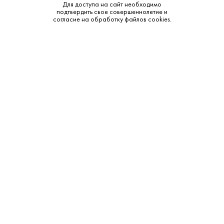
Для доступа на сайт необходимо
Бренд:
Anne Bonny
подтвердить свое совершеннолетие и
согласие на обработку файлов cookies.
Смотреть все характеристики
Описание:
Аромат и вкус:
В аромате — ваниль, карамель, специи, тростниковый
сахар и лёгкий дубовый тон. Во вкусе — мягкий, доступный
ром с умеренной сладостью, пряными и карамельными
оттенками и ровным, тёплым финалом.
Дополнительные сведения: