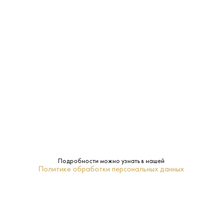
подачи:
Anne Bonny
Бренд:
Нет
Подарочная
упаковка:
Ром
Тип:
ПОХОЖИЕ
Подробности можно узнать в нашей
Политике обработки персональных данных