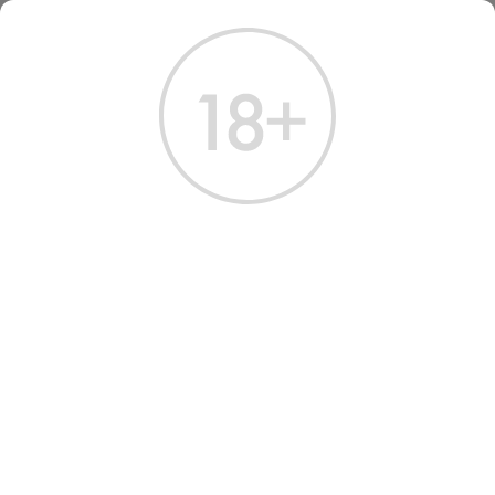
ГЛАВНАЯ
КАТАЛОГ
КРЕПКИЕ НАПИТКИ
РОМ ЭНН БОННИ 0.7 Л
РОМ ЭНН БОННИ 0.7 Л
Артикул: 60927 │ Франция - Anne Bonny - 40%