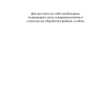
Крепость:
43%
Для доступа на сайт необходимо
Выдержка:
8 лет
подтвердить свое совершеннолетие и
согласие на обработку файлов cookies.
Тип:
Ром
Бренд:
Doorly’s
Смотреть все характеристики
Описание:
Аромат и вкус:
В аромате ваниль, карамель, немного тропических
фруктов и тостированный дуб. Во вкусе — мягкий ром с