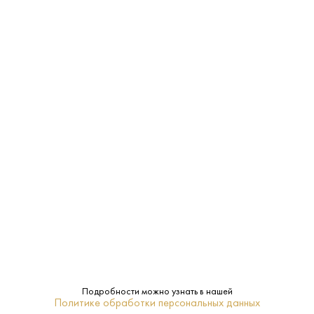
16–18
Температура
подачи:
43%
Крепость:
0.7 L
Объем:
8 лет
Выдержка:
Да
Подарочная
упаковка:
Ром
Тип:
Подробности можно узнать в нашей
Политике обработки персональных данных