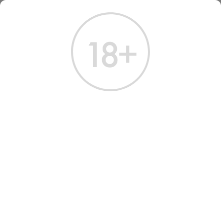
ГЛАВНАЯ
КАТАЛОГ
КРЕПКИЕ НАПИТКИ
РОМ ДУРЛИ`С ХО 8 ЛЕТ 0.7 Л
РОМ ДУРЛИ`С ХО 8 ЛЕТ 0.7
Л
Артикул: 60524 │ Барбадос - Doorly’s - 8 лет