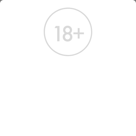
ГЛАВНАЯ
КАТАЛОГ
КРЕПКИЕ НАПИТКИ
РОМ ДЭМОНС ШЭА 6 ЛЕТ 0.7 Л
РОМ ДЭМОНС ШЭА 6 ЛЕТ
0.7 Л
Артикул: 60530 │ Панама - Demon’s Share - 6 лет