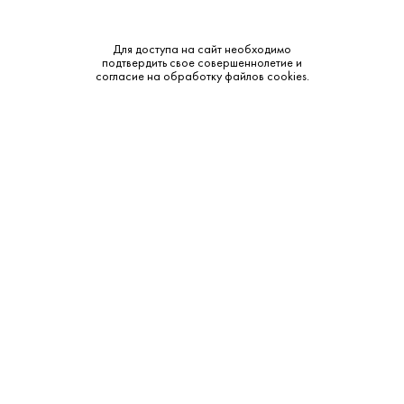
Крепость:
40%
Для доступа на сайт необходимо
Выдержка:
6 лет
подтвердить свое совершеннолетие и
согласие на обработку файлов cookies.
Тип:
Ром
Бренд:
Demon’s Share
Смотреть все характеристики
Описание:
Аромат и вкус:
Аромат заметно глубже, чем у трёхлетнего: карамель,
специи, немного цитрусовой цедры и древесные ноты. Во