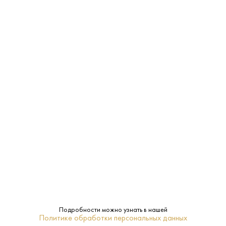
16–18
Температура
подачи:
40%
Крепость:
0.7 L
Объем:
6 лет
Выдержка:
Да
Подарочная
упаковка:
Ром
Тип:
Подробности можно узнать в нашей
Политике обработки персональных данных