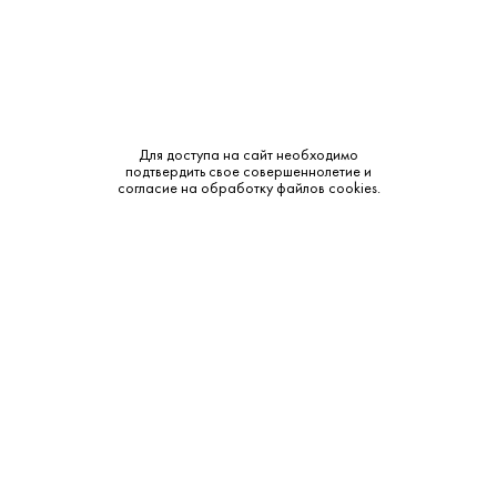
Крепость:
30%
Тип:
Ликер
Бренд:
Meukow
Для доступа на сайт необходимо
Смотреть все характеристики
подтвердить свое совершеннолетие и
согласие на обработку файлов cookies.
Описание:
Аромат и вкус:
Meukow Wild Berry обладает насыщенным ягодным
ароматом с нотами лесных и садовых ягод, на фоне мягких
коньячных и ванильно?пряных оттенков. Во вкусе он
сладкий, фруктово?ягодный, с округлым, слегка пряным