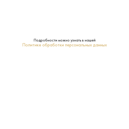
Meukow
Бренд:
Нет
Подарочная
упаковка:
Подробности можно узнать в нашей
Политике обработки персональных данных
Ликер
Тип:
14-16
Температура
подачи:
ПОХОЖИЕ