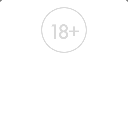
ГЛАВНАЯ
КАТАЛОГ
КРЕПКИЕ НАПИТКИ
ЛИКЕР
ЛИКЕР МЕУКОВ УАЙЛД БЕРРИ 0.7 Л
ЛИКЕР МЕУКОВ УАЙЛД
БЕРРИ 0.7 Л
Артикул: 60339 │ Франция - Meukow - 30%