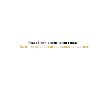
0.75 L
Объем:
Торрелья
Регион:
Luxardo
Бренд:
Нет
Подарочная
Подробности можно узнать в нашей
Политике обработки персональных данных
упаковка:
Ликер
Тип:
14-16
Температура
подачи:
ПОХОЖИЕ