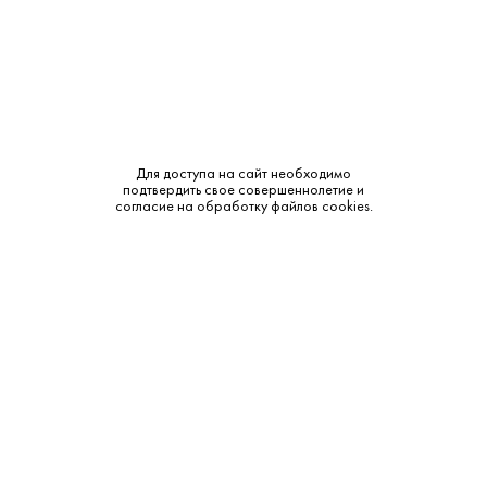
Объем:
0.75
Крепость:
30%
Тип:
Ликер
Бренд:
Для доступа на сайт необходимо
Luxardo
подтвердить свое совершеннолетие и
согласие на обработку файлов cookies.
Смотреть все характеристики
Описание:
Аромат и вкус:
Luxardo Sangue Morlacco обладает насыщенным вишневым