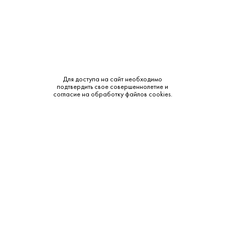
Крепость:
38%
Тип:
Ликер
Бренд:
Luxardo
Для доступа на сайт необходимо
подтвердить свое совершеннолетие и
Смотреть все характеристики
согласие на обработку файлов cookies.
Описание:
Аромат и вкус:
Luxardo Sambuca dei Cesari раскрывается насыщенным
ароматом аниса и звездчатого аниса, с легкими