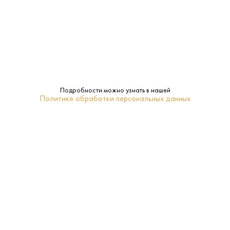
0.75 L
Объем:
Торрелья
Регион:
Luxardo
Бренд:
Нет
Подарочная
Подробности можно узнать в нашей
Политике обработки персональных данных
упаковка:
Ликер
Тип:
16-18
Температура
подачи:
ПОХОЖИЕ