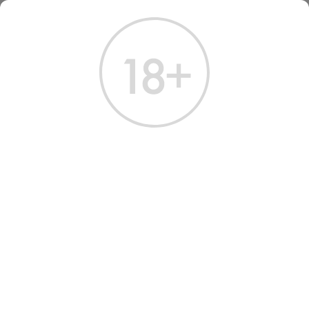
ГЛАВНАЯ
КАТАЛОГ
КРЕПКИЕ НАПИТКИ
ЛИКЕР
ЛИКЕР ЛЮКСАРДО САМБУКА ДЕЙ ЧЕЗАРИ 0.75 Л
ЛИКЕР ЛЮКСАРДО
САМБУКА ДЕЙ ЧЕЗАРИ 0.75
Л
Артикул: 60333 │ Италия - Luxardo - 38%