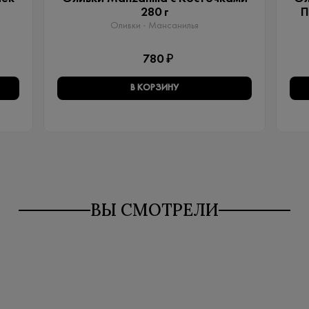
280 г
П
Оливки - Мансанилья
780 ₽
В КОРЗИНУ
ВЫ СМОТРЕЛИ