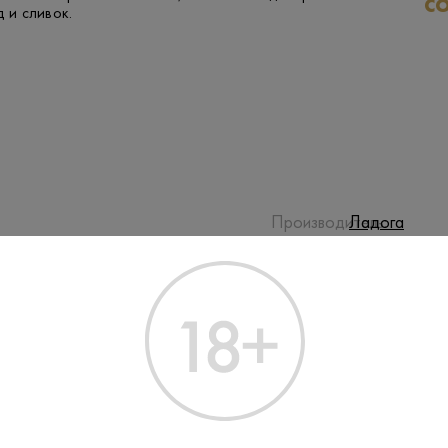
с
д и сливок.
Производитель:
Ладога
15%
Крепость:
Нет
Подарочная
упаковка:
8-10
Температура
подачи: