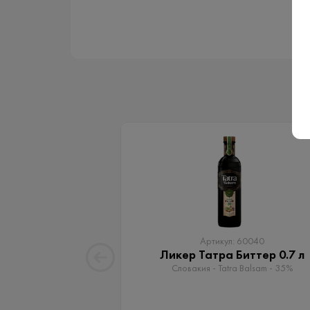
Артикул: 60040
Ликер Татра Биттер 0.7 л
Словакия - Tatra Balsam - 35%