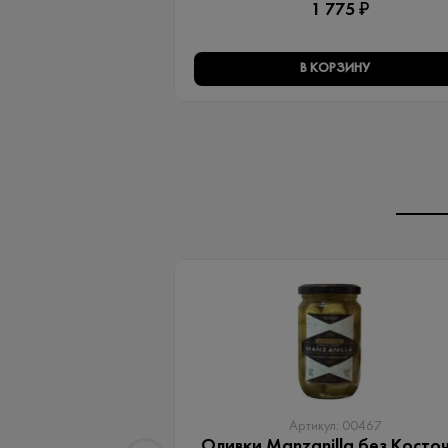
1 775 ₽
В КОРЗИНУ
Артикул: 00467
Оливки Manzanilla без Косто