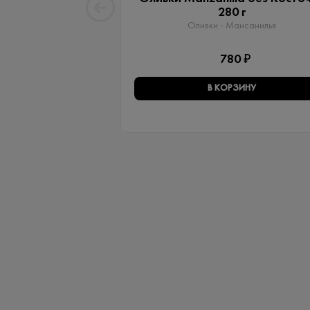
280 г
Оливки - Мансанилья
780 ₽
В КОРЗИНУ