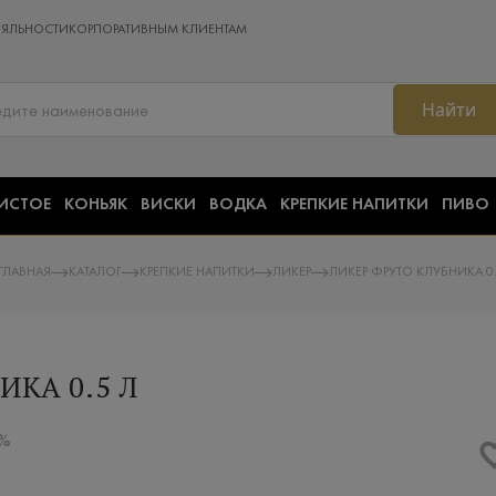
ОЯЛЬНОСТИ
КОРПОРАТИВНЫМ КЛИЕНТАМ
Найти
ИСТОЕ
КОНЬЯК
ВИСКИ
ВОДКА
КРЕПКИЕ НАПИТКИ
ПИВО
ГЛАВНАЯ
КАТАЛОГ
КРЕПКИЕ НАПИТКИ
ЛИКЕР
ЛИКЕР ФРУТО КЛУБНИКА 0.
ИКА 0.5 Л
5%