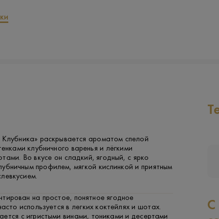
ки
Т
 Клубника» раскрывается ароматом спелой
тенками клубничного варенья и лёгкими
тами. Во вкусе он сладкий, ягодный, с ярко
лубничным профилем, мягкой кислинкой и приятным
левкусием.
тирован на простое, понятное ягодное
С
часто используется в легких коктейлях и шотах.
ается с игристыми винами, тониками и десертами