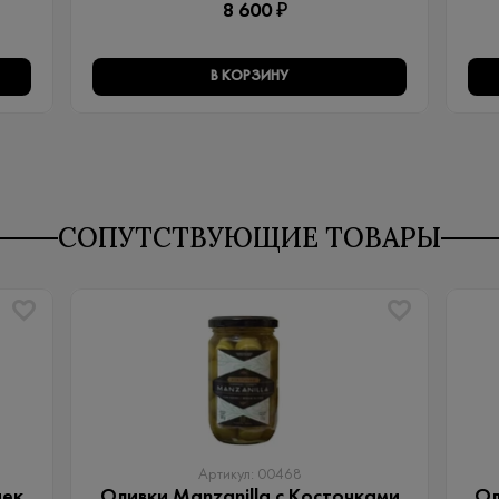
8 600 ₽
В КОРЗИНУ
СОПУТСТВУЮЩИЕ ТОВАРЫ
Артикул: 00468
чек
Оливки Manzanilla с Косточками
Ол