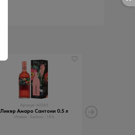
Артикул: 60265
Артику
Ликер Амаро Сантони 0.5 л
Ликер Белуга Х
0.
Италия - Santoni - 16%
Россия - ТД