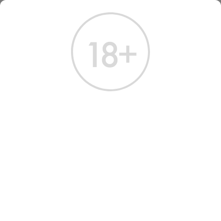
ГЛАВНАЯ
КАТАЛОГ
КРЕПКИЕ НАПИТКИ
ЛИКЕР
ЛИКЕР ФРАНЖЕЛИКО 0.7 Л
ЛИКЕР ФРАНЖЕЛИКО 0.7 Л
Артикул: 60359 │ Италия - Gruppo Campari - 20%