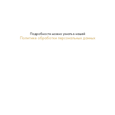
Frangelico
Бренд:
Нет
Подарочная
упаковка:
Подробности можно узнать в нашей
Политике обработки персональных данных
Ликер
Тип:
14-16
Температура
подачи:
ПОХОЖИЕ