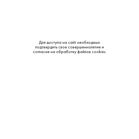
Тип:
Ликер
Бренд:
Frangelico
Смотреть все характеристики
Для доступа на сайт необходимо
подтвердить свое совершеннолетие и
согласие на обработку файлов cookies.
Описание:
Аромат и вкус:
Frangelico обладает насыщенным ореховым ароматом с
доминирующими нотами лесного ореха, ванили, какао и
лёгких пряных акцентов. Во вкусе ликер мягкий, сладкий, с
ярким фундуково?ореховым профилем, деликатной
ванильной сладостью и продолжительным, бархатистым
послевкусием.