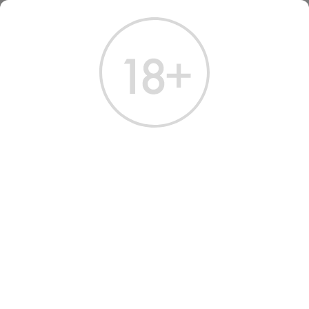
ГЛАВНАЯ
КАТАЛОГ
КРЕПКИЕ НАПИТКИ
ЛИКЕР
ЛИКЕР ДЕСЕРТНЫЙ ЯГЕРМАЙСТЕР 0.04Л
ЛИКЕР ДЕСЕРТНЫЙ
ЯГЕРМАЙСТЕР 0.04Л
Артикул: 60304 │ Германия - Jagermeister - 35%