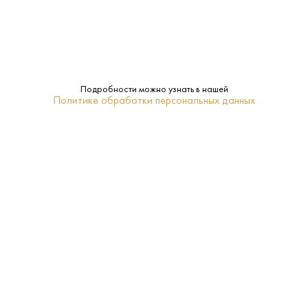
Jagermeister
Бренд:
Нет
Подарочная
упаковка:
Подробности можно узнать в нашей
Политике обработки персональных данных
Ликер
Тип:
16-18
Температура
подачи:
ПОХОЖИЕ