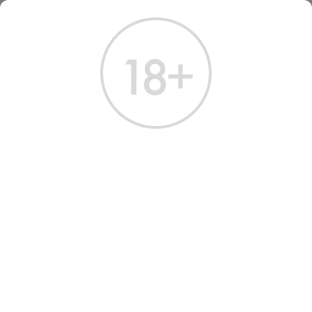
ГЛАВНАЯ
КАТАЛОГ
КРЕПКИЕ НАПИТКИ
КАЛЬВАДОС КРИСТИАН ДРУЭН СЕЛЕКСЬОН 0.7 Л
КАЛЬВАДОС КРИСТИАН
ДРУЭН СЕЛЕКСЬОН 0.7 Л
Артикул: 60230 │ Франция - Christian Drouin - Нормандия