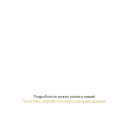
Нормандия
Регион:
0.7 L
Объем:
Да
Подарочная
упаковка:
Кальвадос
Тип:
ПОХОЖИЕ
Подробности можно узнать в нашей
Политике обработки персональных данных