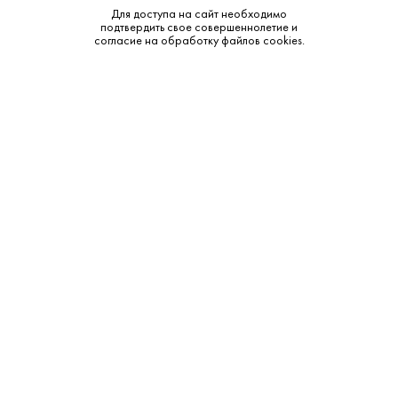
Для доступа на сайт необходимо
Крепость:
40%
подтвердить свое совершеннолетие и
согласие на обработку файлов cookies.
Тип:
Кальвадос
Смотреть все характеристики
Описание:
Аромат и вкус:
Этот кальвадос представляет собой идеальный баланс
между свежестью и зрелостью. В аромате доминируют
ноты спелых яблок, с оттенками меда и ванили. Богатство
ароматов каждого кальвадоса – это результат
уникального сочетания терруара, мастерства дистилляции
и выдержки.