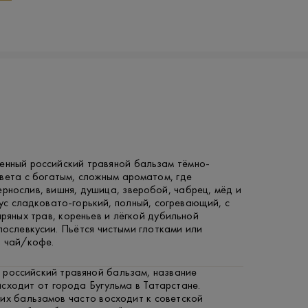
щенный российский травяной бальзам тёмно-
вета с богатым, сложным ароматом, где
ернослив, вишня, душица, зверобой, чабрец, мёд и
ус сладковато-горький, полный, согревающий, с
пряных трав, кореньев и лёгкой дубильной
послевкусии. Пьётся чистыми глотками или
в чай/кофе.
 российский травяной бальзам, название
сходит от города Бугульма в Татарстане.
их бальзамов часто восходит к советской