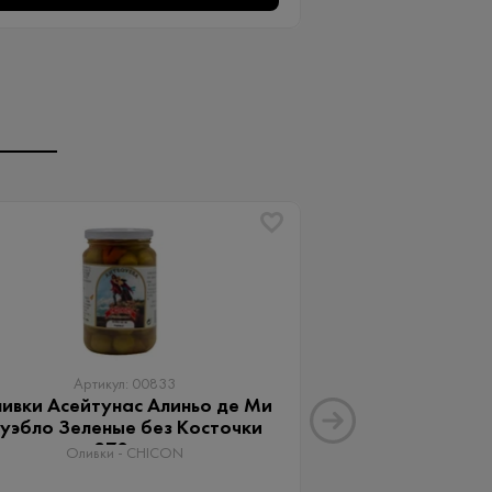
Артикул: 00833
Артику
ивки Асейтунас Алиньо де Ми
Оливки Ассор
уэбло Зеленые без Косточки
Aceitunas G
370 мл
Оливки 
Оливки - CHICON