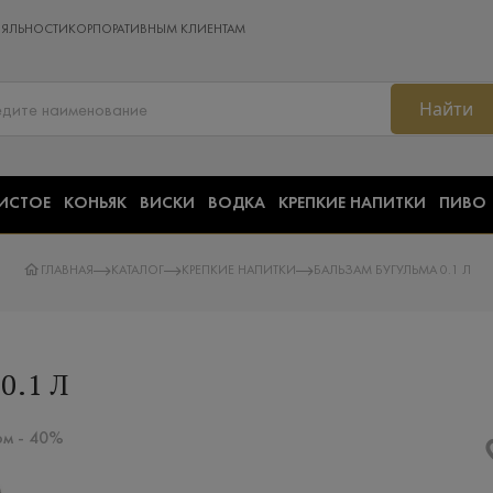
ОЯЛЬНОСТИ
КОРПОРАТИВНЫМ КЛИЕНТАМ
Найти
ИСТОЕ
КОНЬЯК
ВИСКИ
ВОДКА
КРЕПКИЕ НАПИТКИ
ПИВО
ГЛАВНАЯ
КАТАЛОГ
КРЕПКИЕ НАПИТКИ
БАЛЬЗАМ БУГУЛЬМА 0.1 Л
0.1 Л
ом - 40%