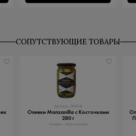
СОПУТСТВУЮЩИЕ ТОВАРЫ
Артикул: 00468
чек
Оливки Manzanilla с Косточками
Ол
280 г
П
Оливки - Мансанилья