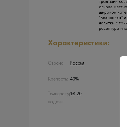
традиции созд
основе местно
широкой катег
"Бехеровка" и
напитки с то
рецептуры ино
Характеристики:
Страна:
Россия
40%
Крепость:
18-20
Температура
подачи: