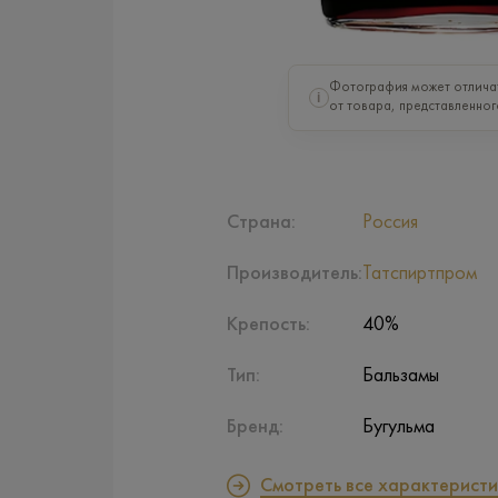
Фотография может отлича
i
от товара, представленног
Страна:
Россия
Производитель:
Татспиртпром
Крепость:
40%
Тип:
Бальзамы
Бренд:
Бугульма
Смотреть все характеристи