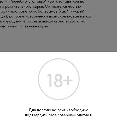
ания "лечебно-столовых" крепких напитков на
го растительного сырья. Он является частью
ории постсоветских бальзамов (как "Рижский",
 др.), которые исторически позиционировались как
низирующими и согревающими свойствами, а их
гда имеют аптечные корни.
Производитель:
Татспиртпро
Бугульма
Бренд:
Бальзамы
Тип:
Для доступа на сайт необходимо
подтвердить свое совершеннолетие и