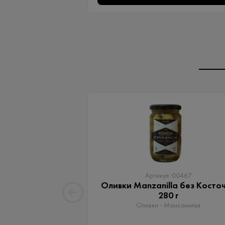
Артикул: 00467
Оливки Manzanilla без Косто
280 г
Оливки - Мансанилья