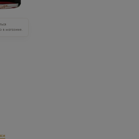
ться
о в магазине.
ки