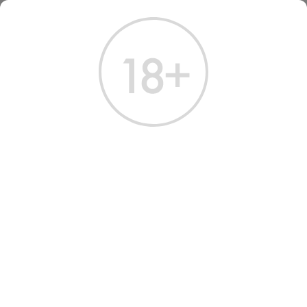
ГЛАВНАЯ
КАТАЛОГ
КРЕПКИЕ НАПИТКИ
КРЕПКИЕ НАПИТКИ
НАСТОЙКИ
СПИРТНОЙ НАПИТОК
РОМ
ЛИКЕР
АБСЕНТ
Всего найдено:
товаров
ФИЛЬТРЫ
НАШ ВЫБОР
Подходящих результатов не найдено.