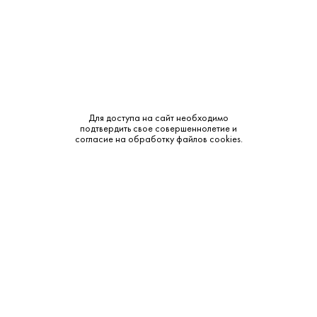
НАСТОЙКИ
СПИРТНОЙ НАПИТОК
РОМ
ЛИКЕР
АБСЕНТ
Для доступа на сайт необходимо
подтвердить свое совершеннолетие и
согласие на обработку файлов cookies.
Алкогольная продукция, представленная на сайте
https://krepkiystyle.ru/, может быть приобретена только в одном из
магазинов «Крепкий стиль», расположенных в Московской области.
Розничная продажа осуществляется на основании лицензий на
розничную продажу алкогольной продукции. Адреса
местонахождения торговых объектов, время их работы, а также иную
информацию вы можете посмотреть в разделе Магазины.
В соответствии с действующим законодательством РФ и режимом
работы магазинов, круглосуточная и дистанционная продажа
алкогольной продукции не осуществляется. Мы не осуществляем