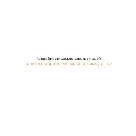
доставку алкогольной продукции. Запрет на дистанционную продажу
алкогольной продукции установлен Федеральным законом от 22
ноября 1995 г. № 171-ФЗ и постановлением Правительства РФ от 27
сентября 2007 г. № 612.
ПОПУЛЯРНЫЕ РАЗДЕЛЫ
Подробности можно узнать в нашей
Политике обработки персональных данных
ПОКУПАТЕЛЯМ
+7 (495) 222-22-85