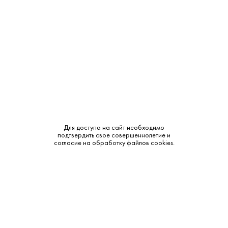
Объем:
0.7
Крепость:
40%
Выдержка:
4 года
Бренд:
Старый Кенигсберг
Смотреть все характеристики
Для доступа на сайт необходимо
подтвердить свое совершеннолетие и
согласие на обработку файлов cookies.
Описание:
Аромат и вкус:
Цвет: светло-янтарный. Аромат: мягкий, с фруктовыми
нотами и легкими специями. Вкус: гладкий, с карамельными