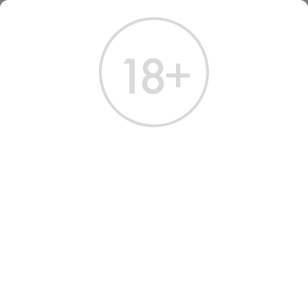
ГЛАВНАЯ
КАТАЛОГ
КОНЬЯК
КОНЬЯК СТАРЫЙ КЕНИГСБЕРГ 4ГОДА 0.7 Л
КОНЬЯК СТАРЫЙ
КЕНИГСБЕРГ 4 ГОДА 0.7 Л
Артикул: 20436 │ Россия - «Алкон» - Виноград - 40%