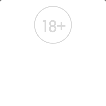
ГЛАВНАЯ
КАТАЛОГ
КОНЬЯК
КОНЬЯК ПАРК VSOP 0.7 Л
КОНЬЯК ПАРК VSOP 0.7 Л
Артикул: 20538 │ Франция - Tessendier & Fils - Виноград - 40%