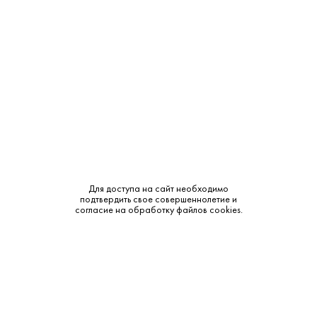
Крепость:
40%
Выдержка:
8 лет
Бренд:
Cognac Park
Класс:
VSOP
Смотреть все характеристики
Для доступа на сайт необходимо
подтвердить свое совершеннолетие и
согласие на обработку файлов cookies.
Описание:
Аромат и вкус:
Цвет: янтарный. Аромат: фруктовый, с нотами груши,