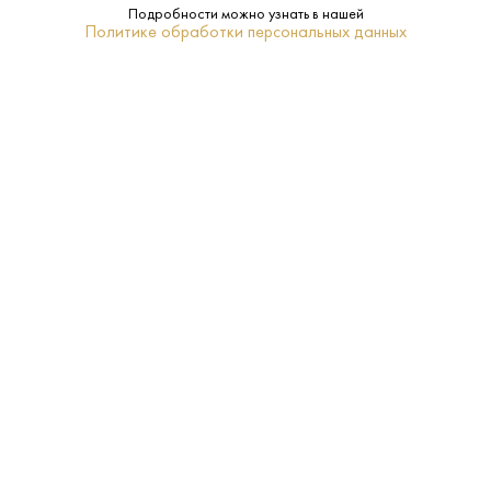
Подробности можно узнать в нашей
Политике обработки персональных данных
40%
Крепость:
Godet
Бренд:
Коньяк
Регион:
0.7 L
Объем:
30 лет
Выдержка:
Да
Подарочная
упаковка:
18–20
Температура
подачи: