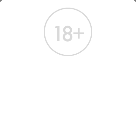
ГЛАВНАЯ
КАТАЛОГ
КОНЬЯК
КОНЬЯК ГОДЭ ХО ТЕРР 30 ЛЕТ 0.7 Л
КОНЬЯК ГОДЭ ХО ТЕРР 30
ЛЕТ 0.7 Л
Артикул: 20094 │ Франция - Cognac Godet - 30 лет - 40%