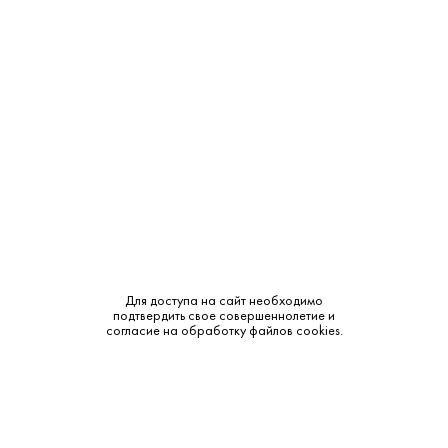
Объем:
0.7
Крепость:
40%
Выдержка:
30 лет
Бренд:
Godet
Смотреть все характеристики
Для доступа на сайт необходимо
подтвердить свое совершеннолетие и
согласие на обработку файлов cookies.
Описание:
Аромат и вкус: