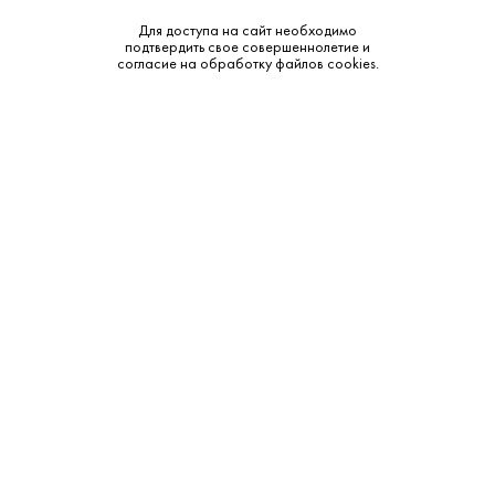
Для доступа на сайт необходимо
подтвердить свое совершеннолетие и
согласие на обработку файлов cookies.
4 390 ₽
Коньяк Поль Монье Фин Буа VS 0.7 л
Paul Monier • 2 года • 40% • Фин Буа
В наличии в 1 магазине
Артикул: 20535
В корзину