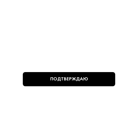
ПОПУЛЯРНЫЕ РАЗДЕЛЫ
ПОКУПАТЕЛЯМ
ПОДТВЕРЖДАЮ
+7 (495) 222-22-85
+7 (985) 222-22-85