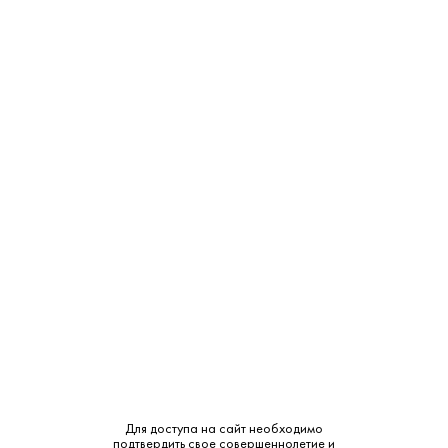
Уведомить
ТЦ "Можайский Двор"
Нет в наличии
Западная ул., с 100
ТЦ "РигаStar" М-9 Балтия,
Нет в наличии
21-й километр, с 1
СМОТРЕТЬ НА КАРТЕ
Страна:
Россия
Регион:
Иркутск
Производитель:
Байкалси
Для доступа на сайт необходимо
подтвердить свое совершеннолетие и