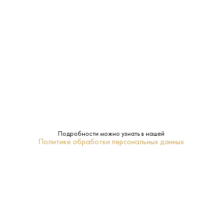
Стекло
Тара:
Негазированная
Тип:
ПОХОЖИЕ
Подробности можно узнать в нашей
Политике обработки персональных данных
Вода Your Water 0.5 л
Вода Архыз 0.5 л
Белорусь - Дарида -
Россия - Архыз - Газированная
Газированная
50 ₽
65 ₽