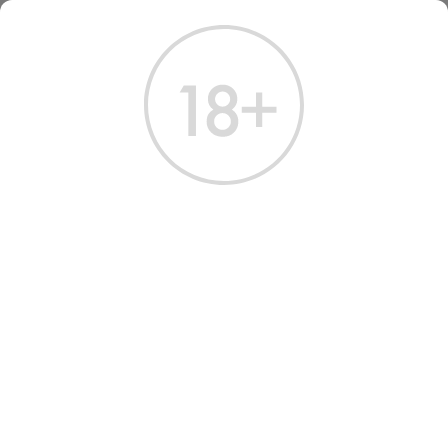
ГЛАВНАЯ
КАТАЛОГ
ДРУГИЕ НАПИТКИ
ВОДА БАЙКАЛ ПЕРЛ ПРИРОДНАЯ 0.75 Л
ВОДА BAIKAL PEARL
NATURAL 0.75
Артикул: 80036 │ Россия - Байкал - Негазированная