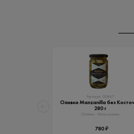
Артикул: 00467
Оливки Manzanilla без Косто
280 г
Оливки - Мансанилья
780 ₽