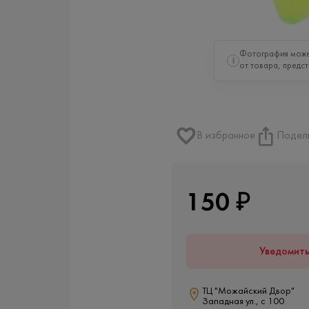
Фотография може
i
от товара, предст
В избранное
Подел
150 ₽
Уведомит
ТЦ "Можайский Двор"
Западная ул., с 100