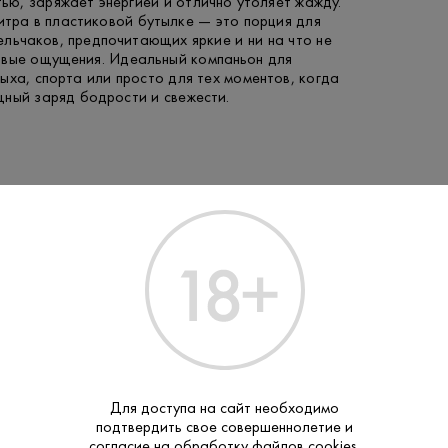
ью, заряжает энергией и отлично утоляет жажду.
итра в пластиковой бутылке — это порция для
льчаков, предпочитающих яркие и ни на что не
овые ощущения. Идеальный компаньон для
ыха, спорта или просто для тех моментов, когда
щный заряд бодрости и свежести.
Производитель:
PepsiCo
Mountain D
Бренд:
Газированн
Тип:
Для доступа на сайт необходимо
подтвердить свое совершеннолетие и
согласие на обработку файлов cookies.