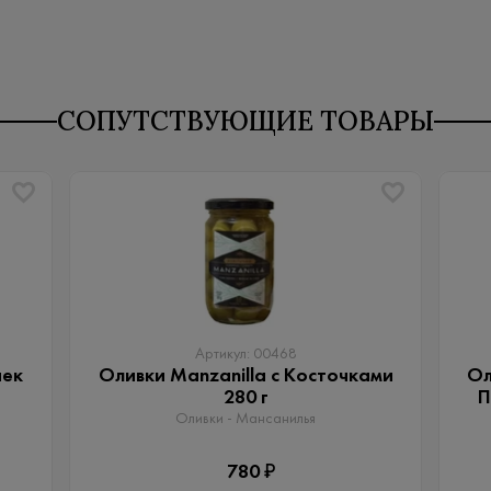
СОПУТСТВУЮЩИЕ ТОВАРЫ
Артикул: 00468
чек
Оливки Manzanilla с Косточками
Ол
280 г
П
Оливки - Мансанилья
780 ₽