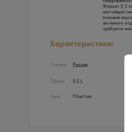
газированност
Формат 0,5 л
настоящих сме
похожие вкус
активного отд
требуется мо
Характеристики:
Страна:
Россия
0.5 L
Объем:
Пластик
Тара: