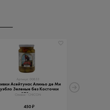
Артикул: 00833
Артику
ивки Асейтунас Алиньо де Ми
Оливки Ассор
уэбло Зеленые без Косточки
Aceitunas G
370 мл
Оливки 
Оливки - CHICON
3
450 ₽