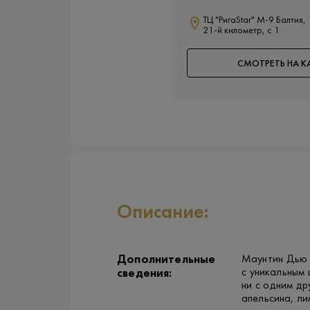
ТЦ "РигаStar" М-9 Балтия,
21-й километр, с 1
СМОТРЕТЬ НА К
Описание:
Дополнительные
Маунтин Дью 
с уникальным 
сведения:
ни с одним др
апельсина, л