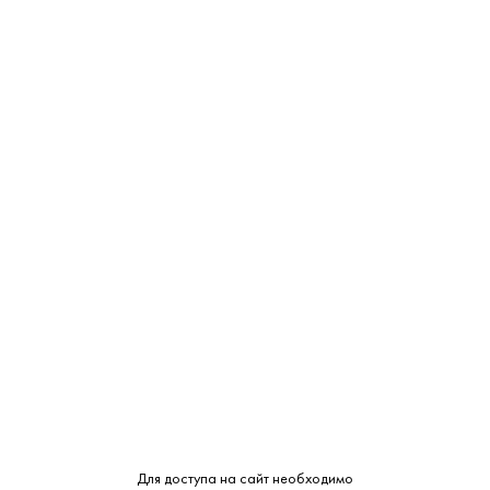
Уведомить
ТЦ "Можайский Двор"
Нет в наличии
Западная ул., с 100
ТЦ "РигаStar" М-9 Балтия,
Нет в наличии
21-й километр, с 1
СМОТРЕТЬ НА КАРТЕ
Страна:
Россия
Производитель:
Coca-Cola HBC
Объем:
0.33
Для доступа на сайт необходимо