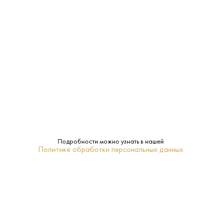
ж/б
Тара:
Газированная
Тип:
ПОХОЖИЕ
Подробности можно узнать в нашей
Политике обработки персональных данных
Вода Your Water 0.5 л
Вода Архыз 0.5 л
Белорусь - Дарида -
Россия - Архыз - Газированная
Газированная