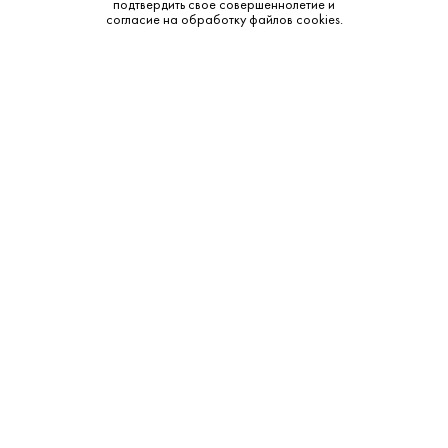
подтвердить свое совершеннолетие и
Тип:
Газированная
согласие на обработку файлов cookies.
Бренд:
Coca-Cola
Смотреть все характеристики
Описание:
Дополнительные сведения:
Классический прохладительный напиток Coca-Cola в
компактной жестяной банке. Узнаваемый с первого глотка
вкус, сочетающий сладость, лёгкую кислотность и
характерное жжение углекислого газа, стал символом
газированных напитков по всему миру. Жестяная банка
надёжно защищает напиток от света и воздуха, сохраняя