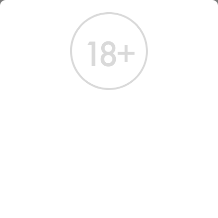
ГЛАВНАЯ
КАТАЛОГ
ДРУГИЕ НАПИТКИ
НАПИТОК ГАЗИРОВАННЫЙ COCA-COLA 0.33 Л
НАПИТОК ГАЗИРОВАННЫЙ
COCA-COLA 0.33 L
Артикул: 80102 │ Россия - Coca-Cola - Газированная