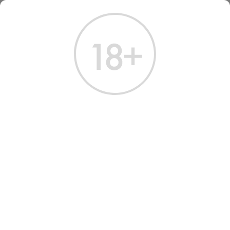
ГЛАВНАЯ
КАТАЛОГ
ДРУГИЕ НАПИТКИ
ЛИМОНАД НАТАХТАРИ КРЕМ СЛИВКИ 0.5 Л
ЛИМОНАД НАТАХТАРИ
CREAM 0.5 L
Артикул: 80076 │ Грузия - Натахтари - Лимонад