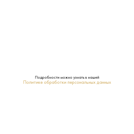
Лимонад
Тип:
ПОХОЖИЕ
Подробности можно узнать в нашей
Политике обработки персональных данных
Вода Your Water 0.5 л
Вода Архыз 0.5 л
Белорусь - Дарида -
Россия - Архыз - Газированная
Газированная
50 ₽
65 ₽
В КОРЗИНУ
В КОРЗИНУ