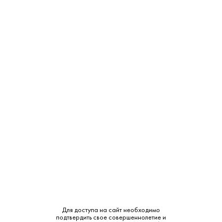
Уведомить
ТЦ "Можайский Двор"
Нет в наличии
Западная ул., с 100
ТЦ "РигаStar" М-9 Балтия,
Нет в наличии
21-й километр, с 1
СМОТРЕТЬ НА КАРТЕ
Страна:
Грузия
Производитель:
Lomisi
Объем:
0.5
Для доступа на сайт необходимо
подтвердить свое совершеннолетие и