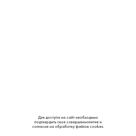
ТЦ "Можайский Двор"
В наличии
Западная ул., с 100
ТЦ "РигаStar" М-9 Балтия,
В наличии
21-й километр, с 1
СМОТРЕТЬ НА КАРТЕ
Страна:
Австрия
Производитель:
Red Bull
Объем:
0.35
Для доступа на сайт необходимо
подтвердить свое совершеннолетие и
Тип:
Энергетик
согласие на обработку файлов cookies.