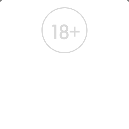
ГЛАВНАЯ
КАТАЛОГ
ДРУГИЕ НАПИТКИ
ЭНЕРГЕТИК РЕД БУЛЛ 0.355 Л
ЭНЕРГЕТИК РЕД БУЛЛ 0.355
L
Артикул: 80243 │ Австрия - Red Bull - Энергетик