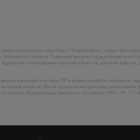
 представленная на сайте https://krepkiystyle.ru/, может быть п
 в Московской области. Розничная продажа осуществляется на о
. Адреса местонахождения торговых объектов, время их работы,
твующим законодательством РФ и режимом работы магазинов, кр
 не осуществляется. Мы не осуществляем доставку алкогольной 
 установлен Федеральным законом от 22 ноября 1995 г. № 171-
.