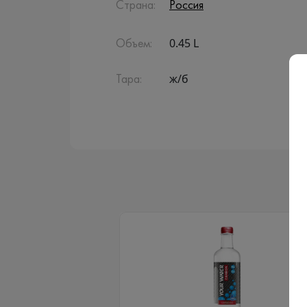
Страна:
Россия
0.45 L
Объем:
ж/б
Тара: