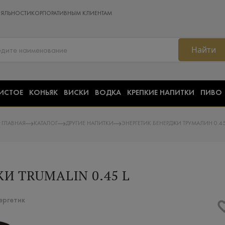
ОЯЛЬНОСТИ
КОРПОРАТИВНЫМ КЛИЕНТАМ
Найти
ИСТОЕ
КОНЬЯК
ВИСКИ
ВОДКА
КРЕПКИЕ НАПИТКИ
ПИВО
ГЛАВНАЯ
КАТАЛОГ
ДРУГИЕ НАПИТКИ
ЭНЕРГЕТИК БЕНЕРДЖИ ТРУМАЛИН 0.4
И TRUMALIN 0.45 L
ергетик