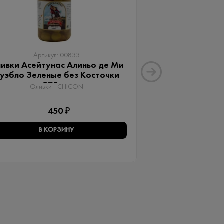
Артикул: 00833
Артику
ивки Асейтунас Алиньо де Ми
Оливки Ассор
уэбло Зеленые без Косточки
Aceitunas G
370 мл
Оливки 
Оливки - CHICON
3
450 ₽
В КОРЗИНУ
В КО