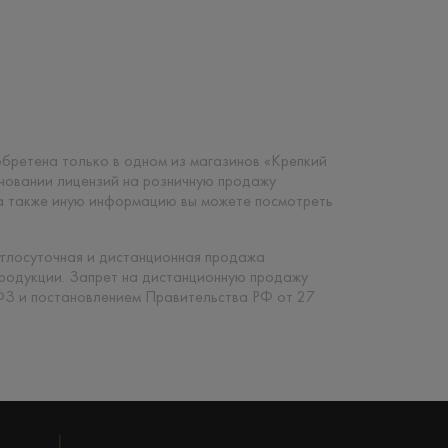
риобретена только в одном из магазинов «Крепкий
сновании лицензий на розничную продажу
 а также иную информацию вы можете посмотреть
углосуточная и дистанционная продажа
продукции. Запрет на дистанционную продажу
ФЗ и постановлением Правительства РФ от 27