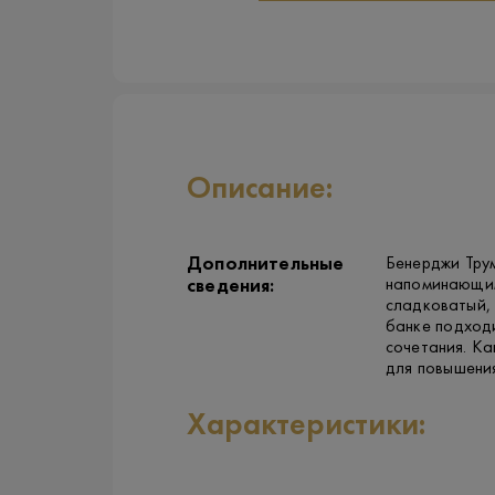
Описание:
Дополнительные
Бенерджи Трум
напоминающим
сведения:
сладковатый, 
банке подходи
сочетания. Ка
для повышени
Характеристики: