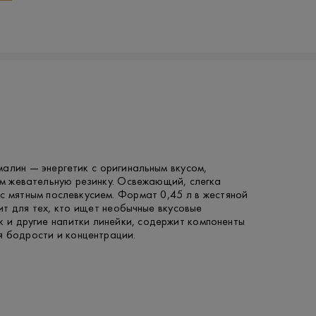
алин — энергетик с оригинальным вкусом,
 жевательную резинку. Освежающий, слегка
с мятным послевкусием. Формат 0,45 л в жестяной
т для тех, кто ищет необычные вкусовые
к и другие напитки линейки, содержит компоненты
я бодрости и концентрации.