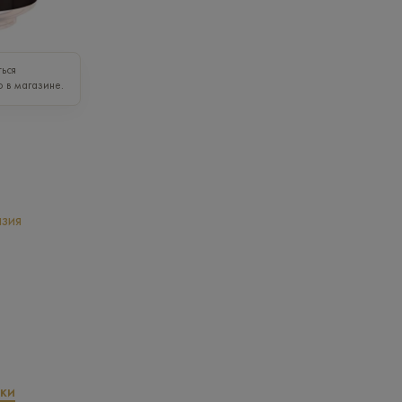
ься
о в магазине.
зия
ки