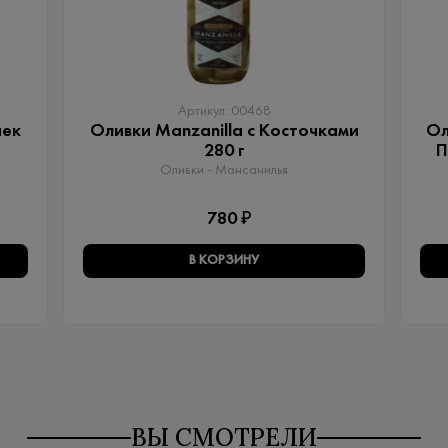
Артикул: 00468
чек
Оливки Manzanilla с Косточками
Ол
280 г
П
Оливки - Мансанилья
780 ₽
В КОРЗИНУ
ВЫ СМОТРЕЛИ