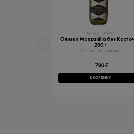
Артикул: 00467
Оливки Manzanilla без Косто
280 г
Оливки - Мансанилья
780 ₽
В КОРЗИНУ