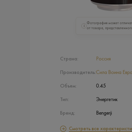
Фотография может отличат
i
от товара, представленног
Страна:
Россия
Производитель:
Сила Воина Евра
Объем:
0.45
Тип:
Энергетик
Бренд:
Bengerji
Смотреть все характеристи