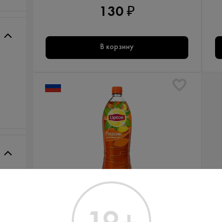
130 ₽
В корзину
В наличии в 1 магазине
Артикул: 80226
Холодный Чай Липтон Персик 1
л