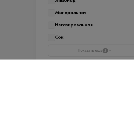
Лимонад
Минеральная
Негазированная
Сок
Показать ещё
2
Наличие в магазинах
ТЦ "Можайский Двор" Западная ул
100
ТЦ "РигаStar" М-9 Балтия, 21-й
километр, с 1