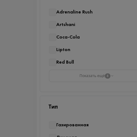
Adrenaline Rush
Artshani
Coca-Cola
Lipton
Red Bull
Показать ещё
8
Тип
Газированная