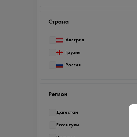
Страна
Австрия
Грузия
Россия
Регион
Дагестан
Ессентуки