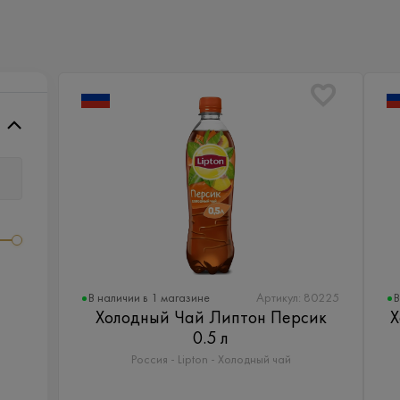
В наличии в 1 магазине
В
Артикул: 80225
Холодный Чай Липтон Персик
Х
0.5 л
Россия - Lipton - Холодный чай