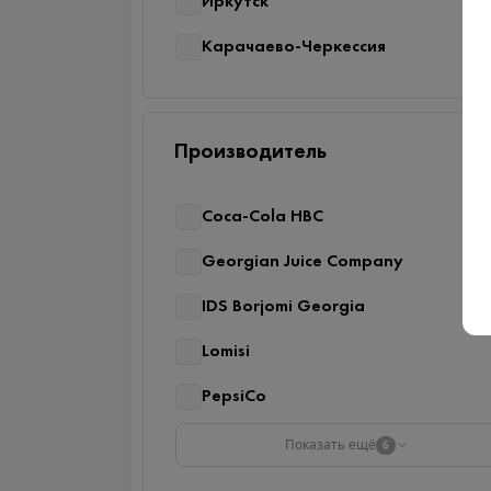
Иркутск
Карачаево-Черкессия
Производитель
Coca-Cola HBC
Georgian Juice Company
IDS Borjomi Georgia
Lomisi
PepsiCo
Показать ещё
6