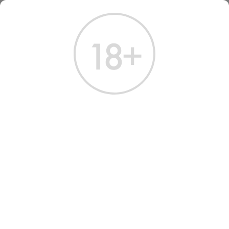
ГЛАВНАЯ
КАТАЛОГ
ВИНО
ВИНО КАТЕНА ЗАПАТА МАЛЬБЕК АРХЕНТИНО 2022
ВИНО CATENA ZAPATA
MALBEC ARGENTINO 2022
RED DRY WINE
Артикул: 30870 │ Аргентина - Мендоса - Catena Zapata