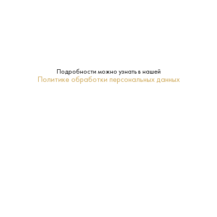
Характеристики:
Страна:
Аргентина
Подробности можно узнать в нашей
Политике обработки персональных данных
Производитель:
Catena Zapata
14%
Крепость:
Сухое
Сахар:
Catena Zapata
Бренд:
Мендоса
Регион:
0.75 L
Объем: