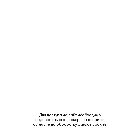
Крепость:
14%
Тип:
Красное
Бренд:
Catena Zapata
Сахар:
Сухое
Смотреть все характеристики
Объем в мл.
61 400 ₽
В наличии
1.5L
Для доступа на сайт необходимо
подтвердить свое совершеннолетие и
согласие на обработку файлов cookies.