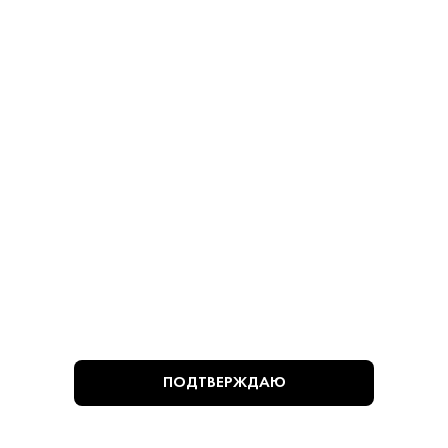
Оливки Manzanilla без
Оливки Manzanilla с
Косточек 280 г
Косточками 280 г
Оливки - Мансанилья
Оливки - Мансанилья
780 ₽
780 ₽
В КОРЗИНУ
В КОРЗИНУ
ВЫ СМОТРЕЛИ
ПОДТВЕРЖДАЮ